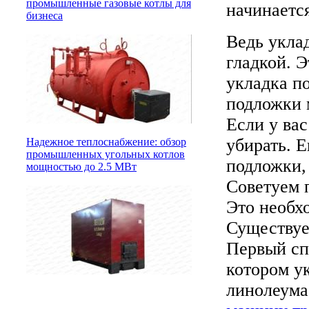
промышленные газовые котлы для
начинается
бизнеса
Ведь укла
гладкой. Э
укладка п
подложки 
Если у вас
убирать. 
Надежное теплоснабжение: обзор
промышленных угольных котлов
подложки,
мощностью до 2.5 МВт
Советуем 
Это необх
Существуе
Первый сп
котором у
линолеума