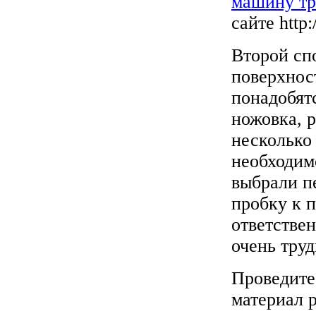
машину тр
сайте http:
Второй сп
поверхнос
понадобят
ножовка, р
несколько
необходимо
выбрали п
пробку к п
ответстве
очень труд
Проведите
материал 