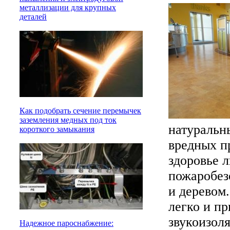
металлизации для крупных
деталей
Как подобрать сечение перемычек
заземления медных под ток
натуральн
короткого замыкания
вредных п
здоровье 
пожаробез
и деревом
легко и пр
звукоизол
Надежное пароснабжение: