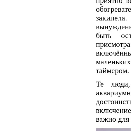
приятно в
обогрева
закипела.
вынуждены
быть ос
присмот
включённы
маленьки
таймером.
Те люди
аквариум
достоинст
включение
важно для