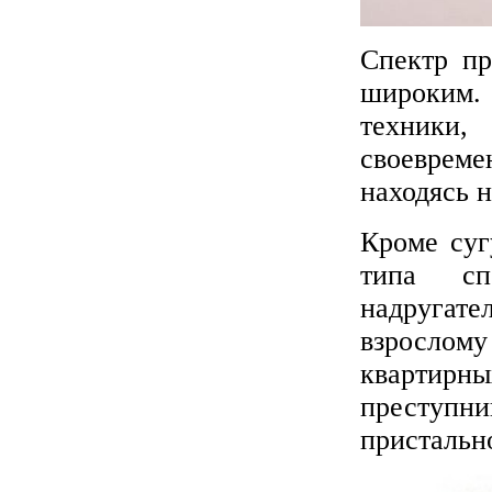
Спектр пр
широким.
техники
своеврем
находясь 
Кроме суг
типа сп
надруга
взрослом
квартирны
преступ
пристальн