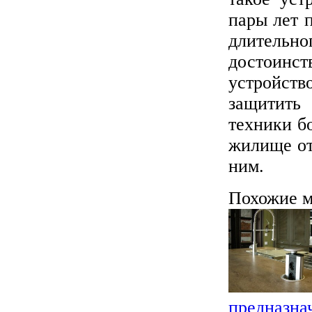
пары лет 
длительн
достоинст
устройств
защитить
техники б
жилище от
ним.
Похожие м
предназна