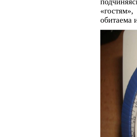
подчиняяс
«гостям»,
обитаема 