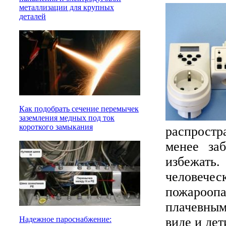
металлизации для крупных
деталей
Как подобрать сечение перемычек
заземления медных под ток
короткого замыкания
распростр
менее за
избежать.
человеч
пожароо
плачевным
виде и дет
Надежное пароснабжение: