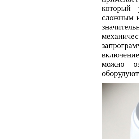
который 
сложным и
значите
механиче
запрогра
включение
можно оз
оборудуют