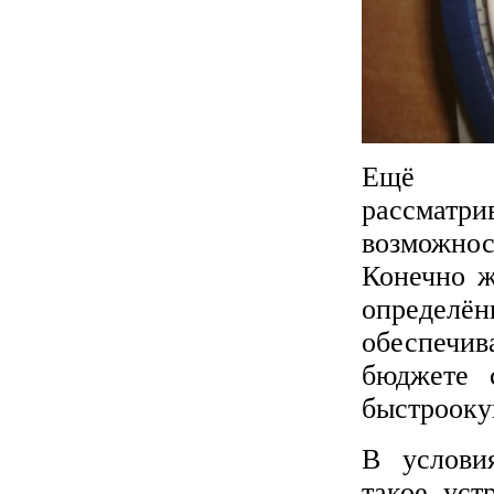
Ещё од
рассматр
возможнос
Конечно ж
определё
обеспечив
бюджете 
быстрооку
В услови
такое уст