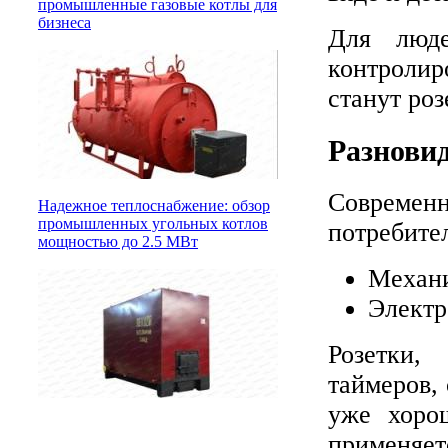
промышленные газовые котлы для
бизнеса
Для люде
контролир
станут роз
Разновид
Современ
Надежное теплоснабжение: обзор
промышленных угольных котлов
потребите
мощностью до 2.5 МВт
Механи
Электр
Розетки,
таймеров,
уже хоро
применяет