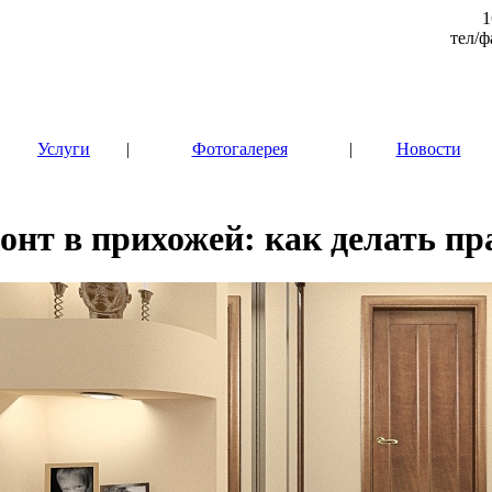
1
тел/ф
|
Услуги
|
Фотогалерея
|
Новости
онт в прихожей: как делать п