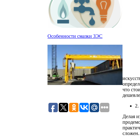
Особенности смазки ЗЭС
искусст
определ
что сто
дешевле
2
Делая и
продемо
практич
сложен.