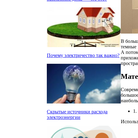
В больш
темные 
А потом
Почему электричество так важно?
прихоже
простра
Мате
Совреме
большое
наибол
1.
Скрытые источники расхода
электроэнергии
Использ