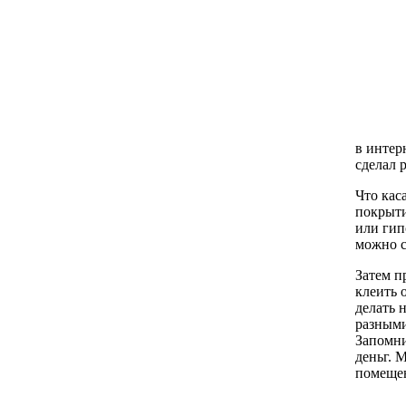
в интер
сделал 
Что кас
покрыти
или гип
можно с
Затем п
клеить 
делать 
разными
Запомни
деньг. 
помещен