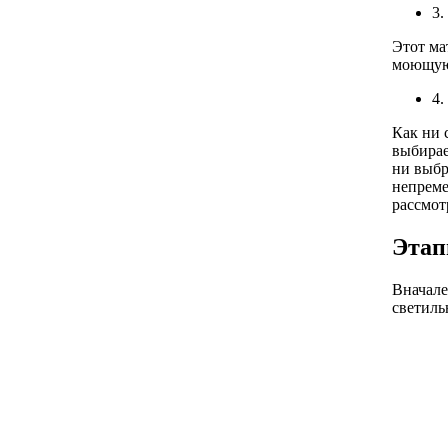
3.
Этот ма
моющую 
4.
Как ни 
выбирае
ни выбр
непреме
рассмот
Этап
Вначале
светиль