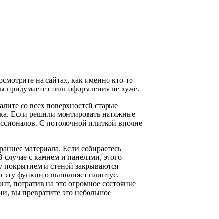
осмотрите на сайтах, как именно кто-то
вы придумаете стиль оформления не хуже.
далите со всех поверхностей старые
лка. Если решили монтировать натяжные
ессионалов. С потолочной плиткой вполне
 раннее материала. Если собираетесь
В случае с камнем и панелями, этого
ду покрытием и стеной закрываются
го эту функцию выполняет плинтус.
нт, потратив на это огромное состояние
ии, вы превратите это небольшое