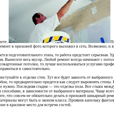
нете.
П
ремонт в прихожей фото которого выложил в сеть. Возможно, и 
ается подготовительного этапа, то работа предстоит серьезная. У
я. Вынесите весь мусор. Любой ремонт всегда начинают с пото
сокартонные потолки, то лучше воспользоваться услугами проф
правиться и самостоятельно.
риступайте к отделке стен. Тут все будет зависеть от выбранного
обои, то предварительно придется как следует выровнять стены. 
не нужно. Последняя стадия — это отделка пола. Все стыки меж
 способами, в зависимости от выбранного материала. Чаще все
те, что совсем не обязательно делать в прихожей шикарный ремо
Материалы могут быть и эконом класса. Проявив капельку фантаз
ие в красивое место для встречи гостей.