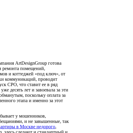
мпания ArtDesignGroup готова
ли ремонта помещений,
мов и коттеджей «под ключ», от
ки коммуникаций, проводит
к СРО, что ставит ее в ряд
же десять лет и завоевала за эти
обманутым, поскольку оплата за
енного этапа и именно за этот
 бывает у мошенников,
ещаниями, и не завышенные, так
вартиры в Москве недорого
,
p, здесь сделают и стандартный и