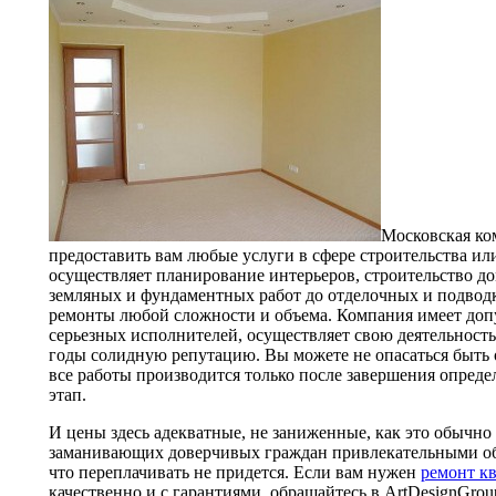
Московская ко
предоставить вам любые услуги в сфере строительства и
осуществляет планирование интерьеров, строительство до
земляных и фундаментных работ до отделочных и подвод
ремонты любой сложности и объема. Компания имеет допус
серьезных исполнителей, осуществляет свою деятельность у
годы солидную репутацию. Вы можете не опасаться быть 
все работы производится только после завершения определ
этап.
И цены здесь адекватные, не заниженные, как это обычно
заманивающих доверчивых граждан привлекательными об
что переплачивать не придется. Если вам нужен
ремонт к
качественно и с гарантиями, обращайтесь в ArtDesignGrou