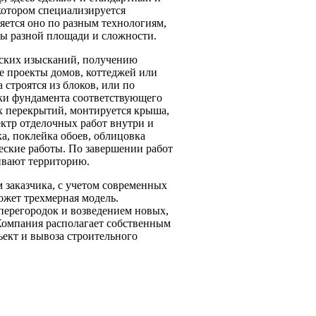
котором специализируется
ляется оно по разным технологиям,
ты разной площади и сложности.
еских изысканий, получению
е проекты домов, коттеджей или
 строятся из блоков, или по
дки фундамента соответствующего
ых перекрытий, монтируется крыша,
ектр отделочных работ внутри и
а, поклейка обоев, облицовка
еские работы. По завершении работ
ивают территорию.
заказчика, с учетом современных
ожет трехмерная модель.
перегородок и возведением новых,
 Компания располагает собственным
ъект и вывоза строительного