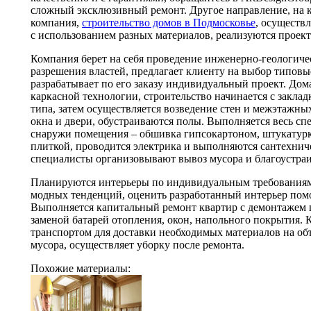
сложный эксклюзивный ремонт. Другое направление, на 
компания,
строительство домов в Подмосковье
, осуществ
с использованием разных материалов, реализуются проек
Компания берет на себя проведение инженерно-геологич
разрешения властей, предлагает клиенту на выбор типовы
разрабатывает по его заказу индивидуальный проект. Дома
каркасной технологии, строительство начинается с закла
типа, затем осуществляется возведение стен и межэтажн
окна и двери, обустраиваются полы. Выполняется весь сп
снаружи помещения – обшивка гипсокартоном, штукатурк
плиткой, проводится электрика и выполняются сантехнич
специалисты организовывают вывоз мусора и благоустра
Планируются интерьеры по индивидуальным требованиям 
модных тенденций, оценить разработанный интерьер пом
Выполняется капитальный ремонт квартир с демонтажем 
заменой батарей отопления, окон, напольного покрытия.
транспортом для доставки необходимых материалов на об
мусора, осуществляет уборку после ремонта.
Похожие материалы: