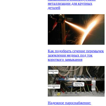
металлизации для крупных
деталей
Как подобрать сечение перемычек
заземления медных под ток
короткого замыкания
Надежное пароснабжение: