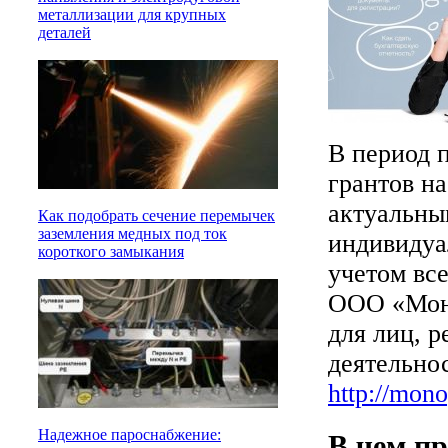
металлизации для крупных
деталей
В период 
грантов на
актуальны
Как подобрать сечение перемычек
заземления медных под ток
индивидуа
короткого замыкания
учетом все
ООО «Мон
для лиц, 
деятельнос
http://mono
Надежное пароснабжение:
В чем п