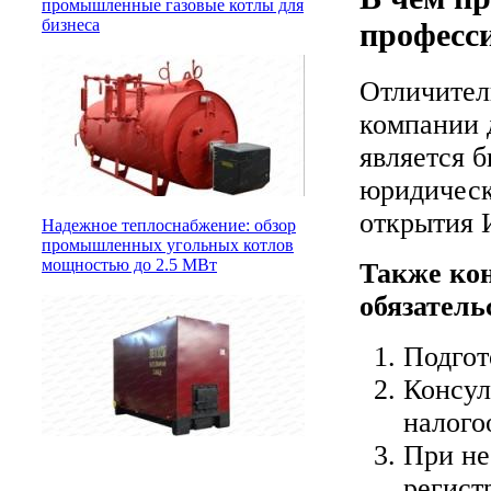
промышленные газовые котлы для
бизнеса
професс
Отличител
компании 
является 
юридическ
открытия 
Надежное теплоснабжение: обзор
промышленных угольных котлов
мощностью до 2.5 МВт
Также кон
обязатель
Подгот
Консул
налого
При не
регист