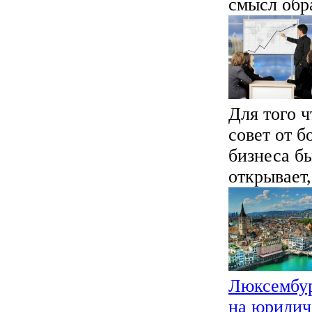
смысл обра
Для того 
совет от б
бизнеса б
открывает,
Люксембур
на юридич