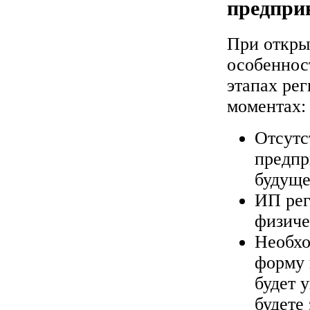
предпри
При откры
особеннос
этапах ре
моментах:
Отсутс
предпр
будуще
ИП рег
физиче
Необхо
форму 
будет 
будете