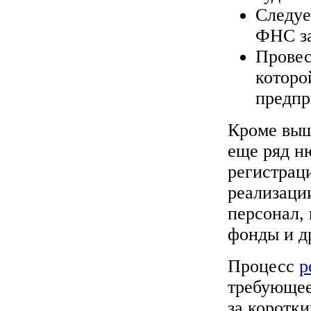
Следуе
ФНС за
Провес
которо
предпр
Кроме выш
еще ряд н
регистрац
реализации
персонал,
фонды и др
Процесс
р
требующее
за коротки