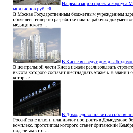
На реализацию проекта корпуса М
миллионов рублей
В Москве Государственным бюджетным учреждением здр
объявлен тендер по разработке пакета рабочих документо
медицинского ...
В Киеве возведут дом для бездомн
В центральной части Киева начали реализовывать строит
высота которого составит шестнадцать этажей. В здании о
которые ...
В Домодедово появится собствен
Российские власти планируют построить в Домодедово б
комплекс, прототипом которого станет британский Кемб
подсчетам этот ...