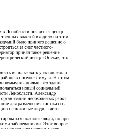
и в Ленобласти появиться центр
ственных властей входило на этом
раздумий было принято решение о
троиться за счет частного-
ернатор принял такое решение
ериатрический центр «Опека», что
ость использовать участок земли
 районе в поселке Лимузи. На этом
ыми коммуникациями, это здание
сполагаться новый социальный
ости Ленобласти. Александр
в организации необходимых работ
дание для размещения госзаказа на
цию не пожилые люди, а дети.
итироваться пожилые люди, но при
жкими заболеваниями. Этот вопрос
он увидел, что уровень услуг