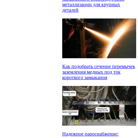
металлизации для крупных
деталей
Как подобрать сечение перемычек
заземления медных под ток
короткого замыкания
Надежное пароснабжение: