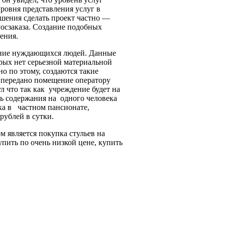
ровня представления услуг в
шения сделать проект частно —
госзаказа. Создание подобных
ения.
ание нуждающихся людей. Данные
рых нет серьезной материальной
о по этому, создаются такие
 передано помещение оператору
л что так как учреждение будет на
ть содержания на одного человека
ка в частном пансионате,
рублей в сутки.
 является покупка стульев на
пить по очень низкой цене, купить