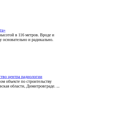
та»
высотой в 116 метров. Вроде и
у основательно и радикально.
ство центра радиологии
вом объекте по строительству
ская области, Димитровграде. ...