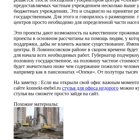
предоставляемых частным учреждением несколько выше у
бюджетных учреждениях. Это и спадвигло на принятие ре
государственным. Для этого и говорилось о размещении 
центров просто необходимо для определенной части насел
Эти проекты дают возможность на качественное прожив
проекты в основном рассчитаны на помощь людям, у кото
поддержки, дабы не влачить жалкое существование. Именн
центры. В Ломоносовском районе в скором времени будет
для начала всех необходимых работ. Губернатор подчеркну
половину государственное, на половину частное стоимос
будет значительно ниже чем содержание пожилого челове
например как в пансионатах «Опеки». От полутора тысяч 
На заметку : Если вы открыли свой офис важным моментом
сайте konnekt-mebel.ru
стулья для офиса недорого
можно ку
стулья вы сможете просто зайдя на сайт.
Похожие материалы: