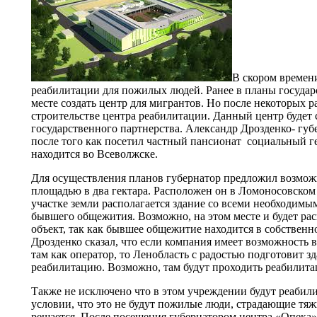
В скором времен
реабилитации для пожилых людей. Ранее в планы государ
месте создать центр для мигрантов. Но после некоторых 
строительстве центра реабилитации. Данный центр будет с
государственного партнерства. Александр Дрозденко- губ
после того как посетил частный пансионат социальный г
находится во Всеволжске.
Для осуществления планов губернатор предложил возможн
площадью в два гектара. Расположен он в Ломоносовском
участке земли располагается здание со всеми необходим
бывшего общежития. Возможно, на этом месте и будет ра
объект, так как бывшее общежитие находится в собственн
Дрозденко сказал, что если компания имеет возможность 
там как оператор, то Ленобласть с радостью подготовит з
реабилитацию. Возможно, там будут проходить реабилита
Также не исключено что в этом учреждении будут реабил
условии, что это не будут пожилые люди, страдающие тя
решается. После посещения губернатором центра «Опека» 