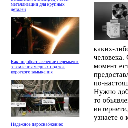
металлизации для крупных
деталей
каких-либ
человека. 
Как подобрать сечение перемычек
момент ес
заземления медных под ток
короткого замыкания
предостав
по-настоя
Нужно доба
то объявле
интернете,
узнаете о
Надежное пароснабжение: