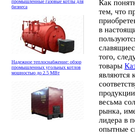
Как понят
промышленные газовые котлы для
бизнеса
тем, что п
приобрете
в настоящ
пользуютс
славящиес
того, след
Надежное теплоснабжение: обзор
товары
Ка
промышленных угольных котлов
мощностью до 2.5 МВт
являются 
соответст
продукции.
весьма со
рынка, име
лидера в п
опытные с