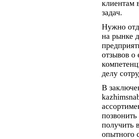
клиентам 
задач.
Нужно отд
на рынке д
предприят
отзывов о 
компетенци
делу сотр
В заключен
kazhimsnab
ассортимен
позвонить
получить 
опытного 