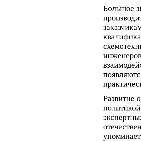
Большое з
производи
заказчика
квалифика
схемотехни
инженеров
взаимодей
появляютс
практичес
Развитие 
политикой
экспертны
отечестве
упоминает