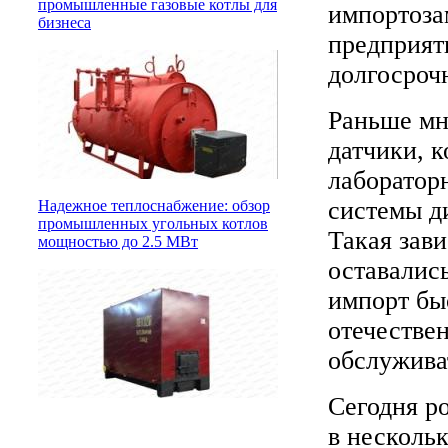
промышленные газовые котлы для
импортоза
бизнеса
предприят
долгосрочн
Раньше мн
датчики, 
лаборатор
системы д
Надежное теплоснабжение: обзор
промышленных угольных котлов
Такая зав
мощностью до 2.5 МВт
оставалис
импорт бы
отечестве
обслужива
Сегодня р
в несколь