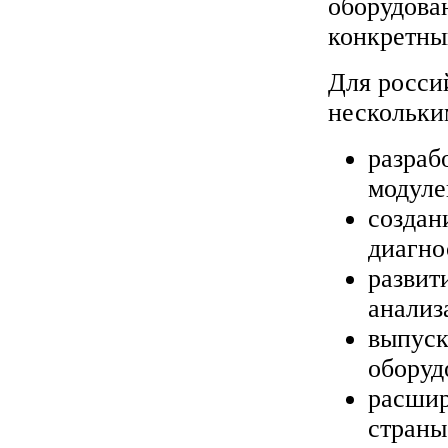
оборудова
конкретны
Для росси
нескольки
разраб
модуле
создан
диагно
развит
анализ
выпуск
оборуд
расшир
страны