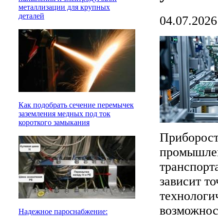
металлизации для крупных
деталей
04.07.2026
Как подобрать сечение перемычек
заземления медных под ток
короткого замыкания
Приборост
промышлен
транспорта
зависит т
технологи
возможнос
Надежное пароснабжение: