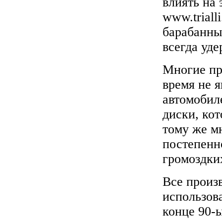
влиять на
www.triall
барабанны
всегда уд
Многие пр
время не 
автомобил
диски, кот
тому же м
постепенн
громоздки
Все произ
использов
конце 90-ы