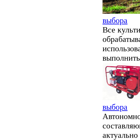
выбора
Все культ
обрабатыва
использов
выполнить 
выбора
Автономно
составляю
актуально