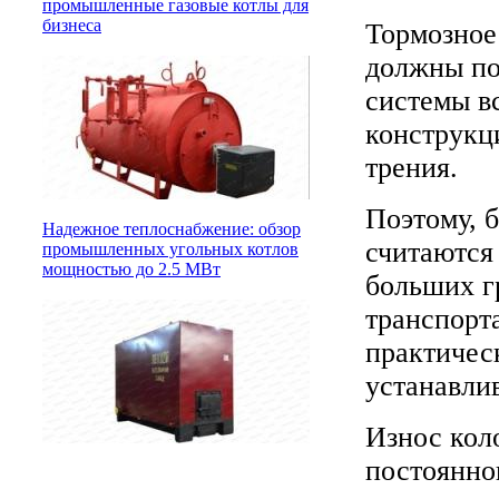
промышленные газовые котлы для
бизнеса
Тормозное
должны по
системы вс
конструкц
трения.
Поэтому, 
Надежное теплоснабжение: обзор
считаются
промышленных угольных котлов
мощностью до 2.5 МВт
больших гр
транспорта
практичес
устанавли
Износ кол
постоянног