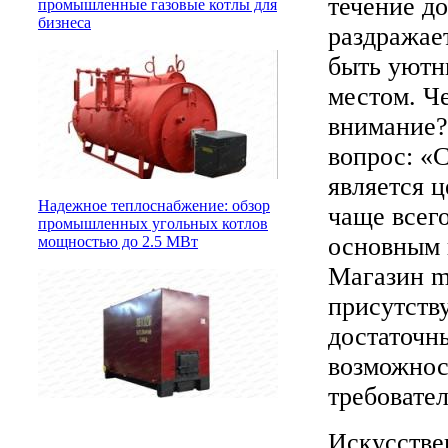
течение д
промышленные газовые котлы для
бизнеса
раздражае
быть уютн
местом. Ч
внимание? 
вопрос: «
является ц
Надежное теплоснабжение: обзор
чаще всего
промышленных угольных котлов
основным 
мощностью до 2.5 МВт
Магазин mt
присутству
достаточн
возможнос
требовател
Искусствен