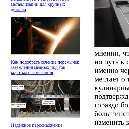
металлизации для крупных
деталей
мнении, чт
но путь к
Как подобрать сечение перемычек
заземления медных под ток
именно че
короткого замыкания
мечтает о
кулинарны
подтвержда
гораздо б
большинств
изменить 
Надежное пароснабжение: