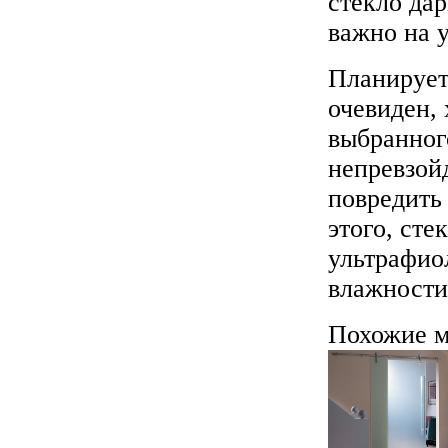
стекло да
важно на 
Планирует
очевиден, 
выбранног
непревзой
повредить
этого, сте
ультрафио
влажности
Похожие м