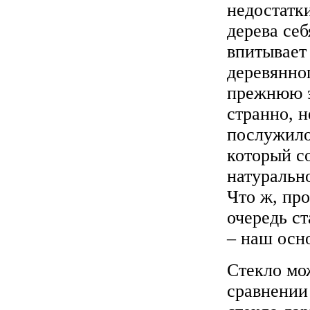
недостатк
дерева себ
впитывает 
деревянно
прежнюю э
странно, 
послужило
который с
натурально
Что ж, пр
очередь ст
– наш осн
Стекло мо
сравнении