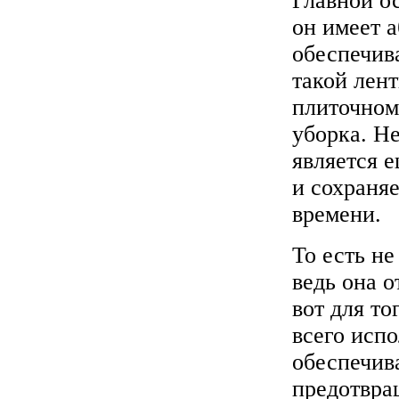
Главной ос
он имеет а
обеспечив
такой лен
плиточном 
уборка. Н
является е
и сохраня
времени.
То есть н
ведь она 
вот для то
всего исп
обеспечив
предотвра