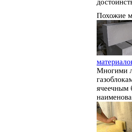
достоинств
Похожие м
материало
Многими л
газоблока
ячеечным 
наименова