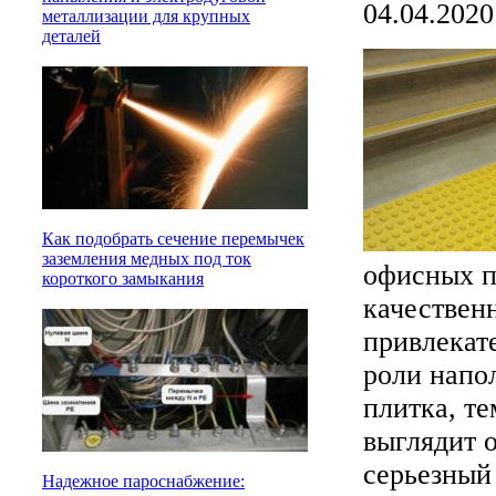
04.04.2020
металлизации для крупных
деталей
Как подобрать сечение перемычек
заземления медных под ток
офисных п
короткого замыкания
качествен
привлекат
роли напо
плитка, те
выглядит о
серьезный 
Надежное пароснабжение: