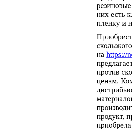
резиновые 
них есть 
пленку и н
Приобрест
скользког
на
https://
предлагае
против ск
ценам. Ко
дистрибью
материало
производи
продукт, 
приобрела