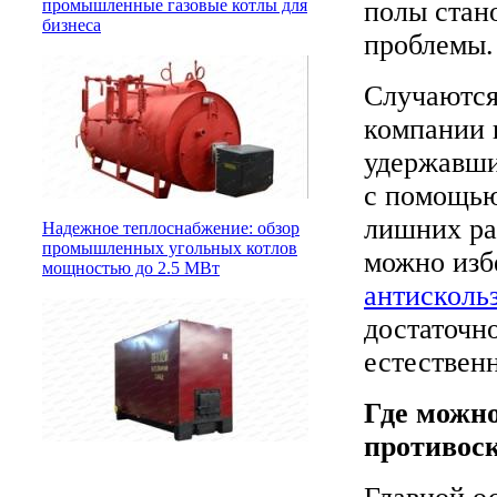
полы стано
промышленные газовые котлы для
бизнеса
проблемы.
Случаются
компании 
удержавши
с помощью
лишних рас
Надежное теплоснабжение: обзор
промышленных угольных котлов
можно изб
мощностью до 2.5 МВт
антисколь
достаточно
естественн
Где можн
противос