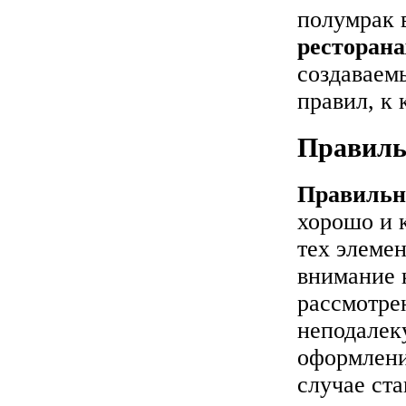
полумрак 
ресторана
создаваемы
правил, к
Правиль
Правильн
хорошо и 
тех элемен
внимание 
рассмотре
неподалеку
оформлени
случае ст