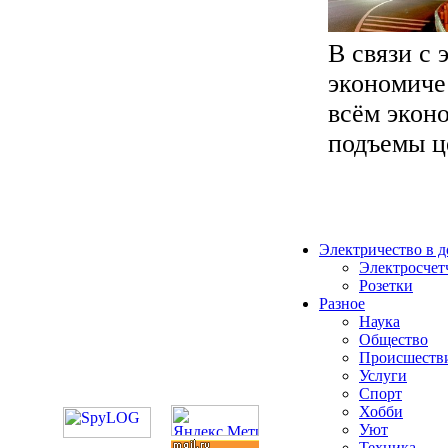
В связи с
экономиче
всём экон
подъемы це
Электричество в 
Электросчет
Розетки
Разное
Наука
Общество
Происшеств
Услуги
Спорт
Хобби
Уют
Техника