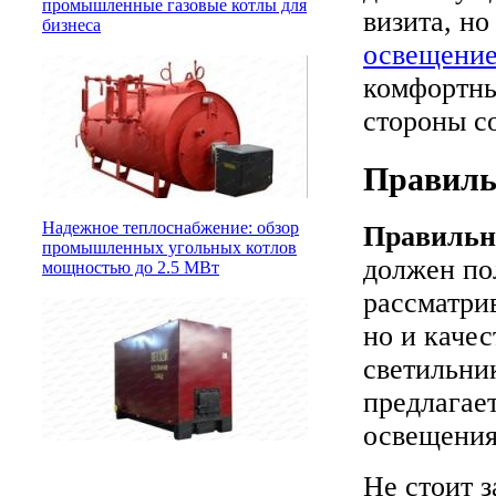
промышленные газовые котлы для
визита, н
бизнеса
освещение
комфортны
стороны с
Правиль
Надежное теплоснабжение: обзор
Правильн
промышленных угольных котлов
должен пол
мощностью до 2.5 МВт
рассматри
но и каче
светильни
предлагае
освещения
Не стоит з