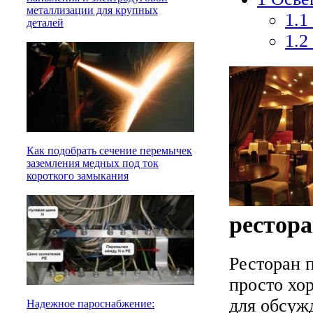
металлизации для крупных
1.1
деталей
1.2
Как подобрать сечение перемычек
заземления медных под ток
короткого замыкания
рестор
Ресторан 
просто хо
для обсуж
Надежное пароснабжение: