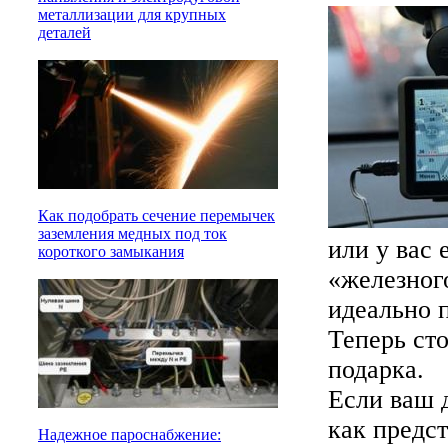
металлизации для крупных
деталей
Как подобрать сечение перемычек
заземления медных под ток
или у вас 
короткого замыкания
«железног
идеально 
Теперь ст
подарка.
Если ваш д
как предст
Надежное пароснабжение: