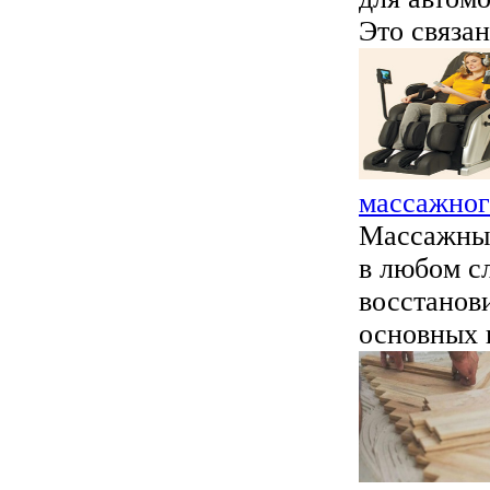
Это связано
массажног
Массажные
в любом с
восстанов
основных п