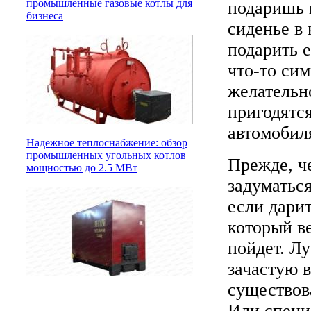
промышленные газовые котлы для
подаришь 
бизнеса
сиденье в
подарить е
что-то си
желательн
пригодятся
автомобил
Надежное теплоснабжение: обзор
промышленных угольных котлов
Прежде, ч
мощностью до 2.5 МВт
задуматься
если дари
который ве
пойдет. Л
зачастую 
существова
Или специ