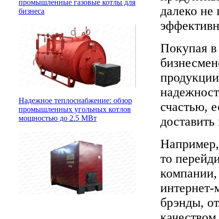
промышленные газовые котлы для
далеко не
бизнеса
эффективн
Покупая в
бизнесмен
продукции
надежност
Надежное теплоснабжение: обзор
счастью, 
промышленных угольных котлов
мощностью до 2.5 МВт
доставить
Например,
то перейди
компании,
интернет-
брэнды, о
качеством