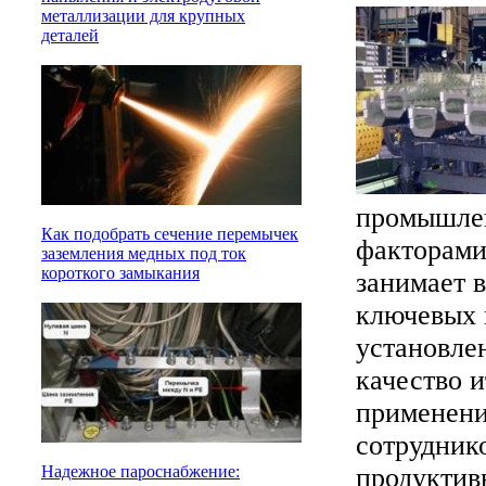
металлизации для крупных
деталей
промышлен
Как подобрать сечение перемычек
факторами
заземления медных под ток
короткого замыкания
занимает в
ключевых 
установлен
качество 
применения
сотруднико
продуктивн
Надежное пароснабжение: