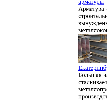
арматуры
Арматура 
строительн
вынуждены
металлоко
Екатеринб
Большая ч
сталкивае
металлопр
производст