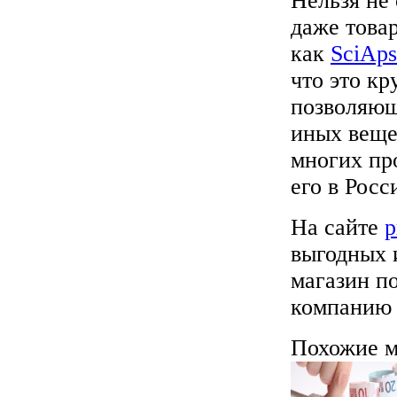
Нельзя не 
даже това
как
SciAps
что это к
позволяющ
иных веще
многих про
его в Рос
На сайте
p
выгодных 
магазин п
компанию 
Похожие м