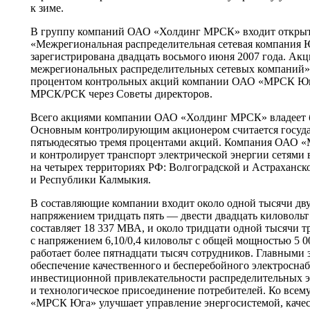
к зиме.
В группу компаний ОАО «Холдинг МРСК» входит открыт
«Межрегиональная распределительная сетевая компания Ю
зарегистрирована двадцать восьмого июня 2007 года. Ак
межрегиональных распределительных сетевых компаний» 
процентом контрольных акций компании ОАО «МРСК Юга
МРСК/РСК через Советы директоров.
Всего акциями компании ОАО «Холдинг МРСК» владеет бо
Основным контролирующим акционером считается государ
пятьюдесятью тремя процентами акций. Компания ОАО 
и контролирует транспорт электрической энергии сетями в
на четырех территориях РФ: Волгоградской и Астраханско
и Республики Калмыкия.
В составляющие компании входит около одной тысячи дву
напряжением тридцать пять — двести двадцать киловольт
составляет 18 337 МВА, и около тридцати одной тысячи
с напряжением 6,10/0,4 киловольт с общей мощностью 5 
работает более пятнадцати тысяч сотрудников. Главными 
обеспечение качественного и бесперебойного электросна
инвестиционной привлекательности распределительных э
и технологическое присоединение потребителей. Ко все
«МРСК Юга» улучшает управление энергосистемой, качес