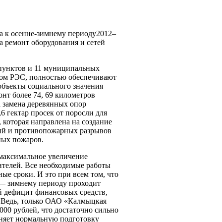
а к осенне-зимнему периоду2012–
ремонт оборудования и сетей
пунктов и 11 муниципальных
ком РЭС, полностью обеспечивают
объекты социального значения
онт более 74, 69 километров
 замена деревянных опор
6 гектар просек от поросли для
 которая направлена на создание
ий и противопожарных разрывов
ных пожаров.
 максимальное увеличение
ителей. Все необходимые работы
ые сроки. И это при всем том, что
 — зимнему периоду проходит
й дефицит финансовых средств,
 Ведь, только ОАО «Калмыцкая
000 рублей, что достаточно сильно
жняет нормальную подготовку