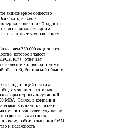
ое акционерное общество
га», которая была
ционерное общество «Холдинг
владеет пятьдесят одним
» и занимается управлением
лее, чем 330 000 акционеров.
ство, которое владеет
«МРСК Юга» отвечает
 сто десять киловольт и ниже
й областей, Ростовской области
хсот подстанций с таким
 общая мощность, которых
 трансформаторных подстанций
000 МВА. Также, в компании
задачами компании, считается
бжения потребителей, улучшение
лектросетевых активов
му прочему работа компании ОАО
тво и надежность