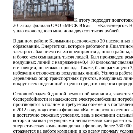
К итогу подходит подготовк
2013года филиала ОАО «МРСК Юга» — «Калмэнерго». На 
ушло около одного миллиона двухсот тысяч рублей.
В данном районе Калмыкии расположено 20 населенных 
образований. Энергетики, которые работают в Яшалтинс
электроснабжением сельхозпредприятия данного района, 
и более чем семнадцать тысяч людей. Был произведен рем
воздушных линий с напряжением0,4-10 киловольт,сделана
и изоляции, перетяжка провода. Также, было расчищено 3,
избежания отключения воздушных линий. Усилена работа,
деревянных опор транспортных пунктов, воздушных лин
вокруг всех подстанций с целью предотвращения природ
Основной задачей данной ремонтной компании, является
бесперебойности и надежности электроснабжения потреб
производятся в полном и требуемом объеме и в поставленн
в 2012 году подготовка филиала «Калмэнерго» к осеннее
в достаточно сложных условиях, ведь в компании сильны
который вызван регулярными неплатежами контрагентов.
энергетическая компания» должна филиалу более 380 000 
отражается на работе компании и ко всему прочему усло