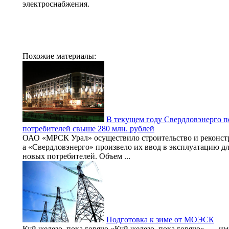
электроснабжения.
Похожие материалы:
В текущем году Свердловэнерго п
потребителей свыше 280 млн. рублей
ОАО «МРСК Урал» осуществило строительство и реконст
а «Свердловэнерго» произвело их ввод в эксплуатацию д
новых потребителей. Объем ...
Подготовка к зиме от МОЭСК
Куй железо, пока горячо «Куй железо, пока горячо», — и