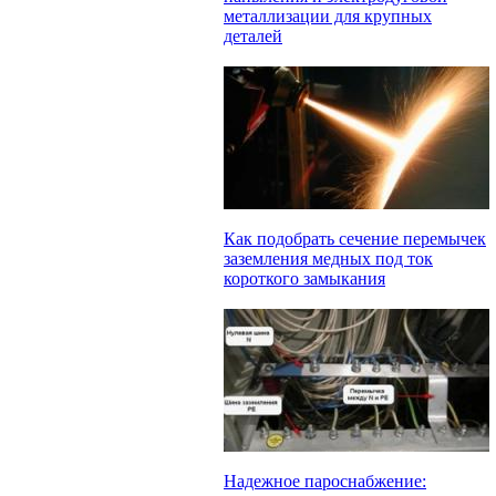
металлизации для крупных
деталей
Как подобрать сечение перемычек
заземления медных под ток
короткого замыкания
Надежное пароснабжение: