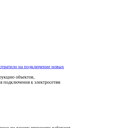
отратило на подключение новых
рукцию объектов,
ля подключения к электросетям
менно по такому принципу работают