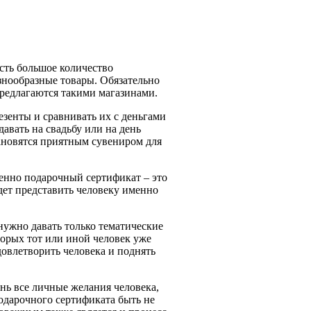
есть большое количество
знообразные товары. Обязательно
редлагаются такими магазинами.
зенты и сравнивать их с деньгами
давать на свадьбу или на день
ановятся приятным сувениром для
менно подарочный сертификат – это
удет представить человеку именно
 нужно давать только тематические
торых тот или иной человек уже
овлетворить человека и поднять
нь все личные желания человека,
одарочного сертификата быть не