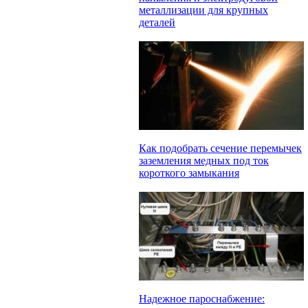
металлизации для крупных
деталей
Как подобрать сечение перемычек
заземления медных под ток
короткого замыкания
Надежное пароснабжение: