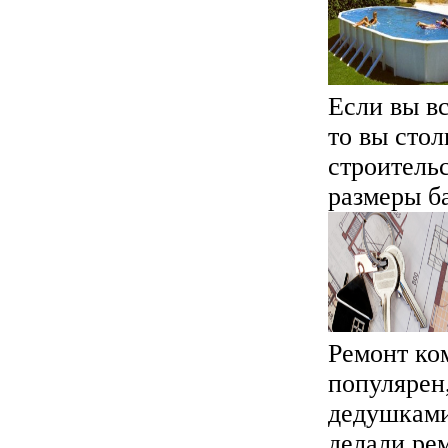
Если вы в
то вы сто
строитель
размеры ба
Ремонт ко
популярен
дедушками
делали рем