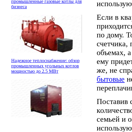
промышленные газовые котлы для
используют
бизнеса
Если в ква
приходитс
по дому. Т
счетчика, 
объемах, а
ему приде
Надежное теплоснабжение: обзор
промышленных угольных котлов
же, не сп
мощностью до 2.5 МВт
бытовые
не
переплачив
Поставив с
количеств
семьей и о
использую