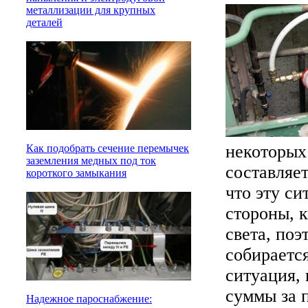
металлизации для крупных
деталей
некоторых
Как подобрать сечение перемычек
заземления медных под ток
составляе
короткого замыкания
что эту си
стороны, к
света, поэ
собираетс
ситуация,
суммы за 
Надежное пароснабжение: