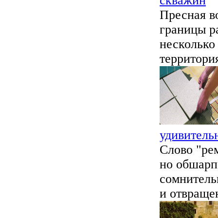
скважин
Пресная в
границы р
несколько
территория
удивитель
Слово "ре
но обшарп
сомнитель
и отвращен