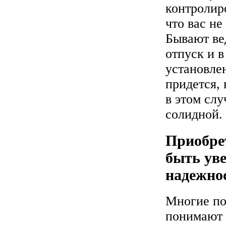
контролиро
что вас н
Бывают вед
отпуск и в
установл
придется, 
в этом сл
солидной.
Приобре
быть уве
надежно
Многие по
понимают 