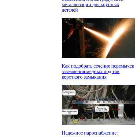
металлизации для крупных
деталей
Как подобрать сечение перемычек
заземления медных под ток
короткого замыкания
Надежное пароснабжение: