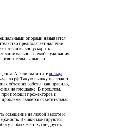
пециальными опорами называется
тельство предполагает наличие
яет значительно ускорить
ует минимального техобслуживания.
о осветительная вышка
щения. А если вы хотите
кольца
ь-урала.рф Такую вышку несложно
ных объектах работы, как правило,
щения на площадке. В прошлом,
и при помощи прожекторов и
 проблемы является осветительная
ть освещение на любой высоте и
верхность. Вышки монтируются
работу любых местах, где других