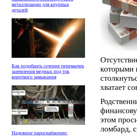
металлизации для крупных
деталей
Отсутствие
Как подобрать сечение перемычек
которыми 
заземления медных под ток
столкнуть
короткого замыкания
хватает со
Родственни
финансову
этом проси
ломбард, 
Надежное пароснабжение: