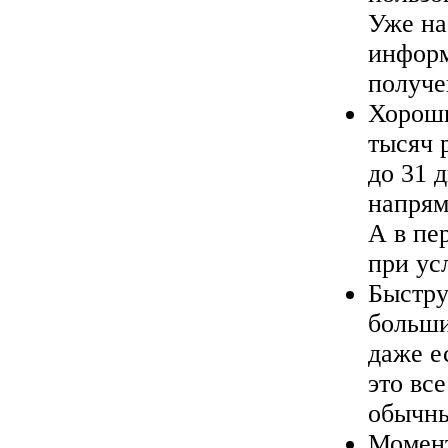
Уже на
информ
получе
Хороши
тысяч 
до 31 
напрям
А в пе
при ус
Быстру
больши
даже е
это вс
обычны
Момент