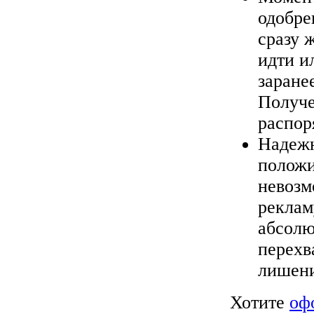
одобре
сразу 
идти и
заране
Получе
распор
Надежн
положи
невозм
реклам
абсолю
перехв
лишени
Хотите
оф