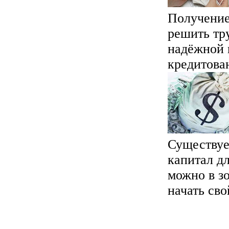
Получение
решить тр
надёжной 
кредитован
Существуе
капитал д
можно в зо
начать сво