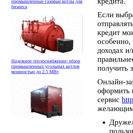
кредита.
промышленные газовые котлы для
бизнеса
Если выбр
отправлят
кредит мож
особенно, 
доходах и/
правильне
Надежное теплоснабжение: обзор
получить 
промышленных угольных котлов
мощностью до 2.5 МВт
Онлайн-за
оформить 
сервис
htt
желающим
Дружел
пользо