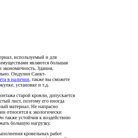
ериал, используемый и для
еимуществами являются большая
и экономичность. Здания,
льно. Ондулин Санкт-
ета в наличии
, также вы сможете
упке, установке и т.д.
монтажа старой кровли, допускается
стый лист, поэтому его иногда
ный материал. Не напрасно
лин относится к экологически
 Он также устойчив к воздействию
жать большую нагрузку.
выполнения кровельных работ