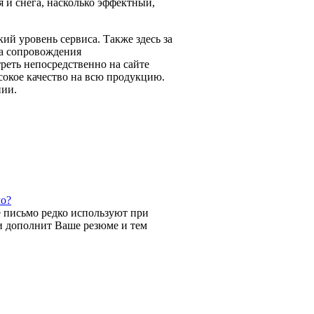
я и снега, насколько эффектный,
й уровень сервиса. Также здесь за
за сопровождения
еть непосредственно на сайте
сокое качество на всю продукцию.
нии.
мо?
е письмо редко используют при
ти дополнит Ваше резюме и тем