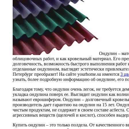
Ондулин – мат
облицовочных работ, и как кровельный материал. Его пр
долговечность, возможность быстрого выполнения работ 
отделанные ондулином, выглядят эстетически привлекате
Петербург преобразит! На сайте yourhome.su имеются
3 цв
узнать, более подробную информацию об ондулине, его пок
Благодаря тому, что ондулин очень легок, не требуется де
укладка ондулина поверх ее. Выглядит ондулин как волни
называют еврошифером. Ондулин – долговечный кровель
производитель дает гарантию на ондулин на 15 лет. Онду
чистым продуктам, не содержит в своем составе асбеста.
агрессивных веществ (щелочей и кислот), способен выдер
Купить ондулин – это только полдела. От качественного 