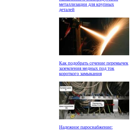
металлизации для крупных
деталей
Как подобрать сечение перемычек
заземления медных под ток
короткого замыкания
Надежное пароснабжение: