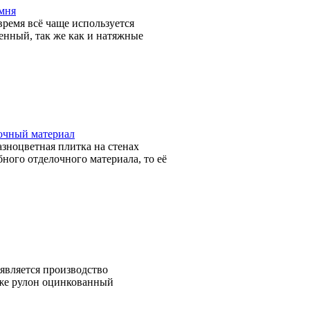
мня
ремя всё чаще используется
енный, так же как и натяжные
очный материал
азноцветная плитка на стенах
ного отделочного материала, то её
является производство
кже рулон оцинкованный