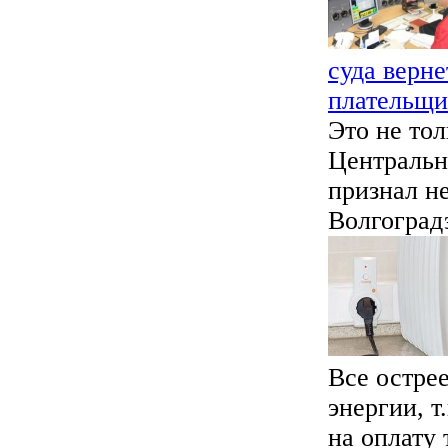
суда верн
плательщи
Это не то
Центральн
признал 
Волгоградэ
Все остре
энергии, т
на оплату 