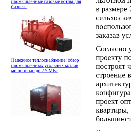
льготной 
промышленные газовые котлы для
бизнеса
в размере 
сельхоз з
воспользо
заказав ус
Согласно 
проекту п
Надежное теплоснабжение: обзор
построят 
промышленных угольных котлов
мощностью до 2.5 МВт
строение 
архитекту
конфигура
проект оп
квартиры,
большинст