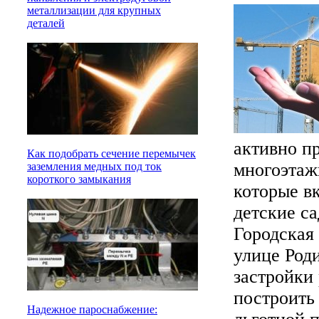
металлизации для крупных
деталей
активно п
Как подобрать сечение перемычек
многоэтаж
заземления медных под ток
короткого замыкания
которые в
детские с
Городская
улице Род
застройки
построить
Надежное пароснабжение: