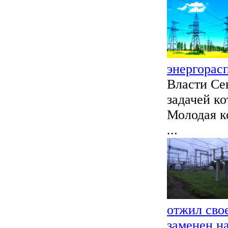
энергорас
Власти Се
задачей ко
Молодая к
...
отжил сво
заменен н