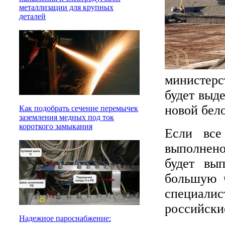
металлизации для крупных
деталей
министерс
будет выд
новой бел
Как подобрать сечение перемычек
заземления медных под ток
короткого замыкания
Если все
выполнено
будет вы
большую ч
специалис
российски
Надежное пароснабжение: