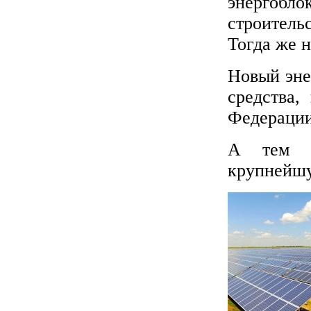
энергобло
строител
Тогда же 
Новый эне
средства,
Федерации
А тем в
крупнейшу