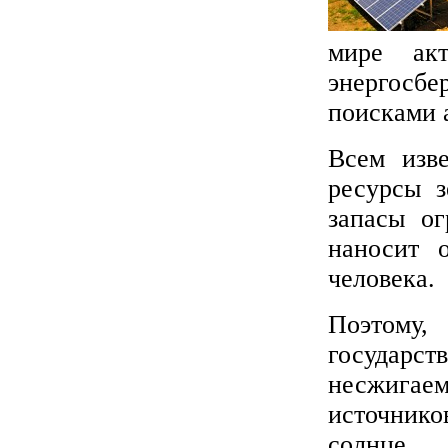
мире акт
энергосбе
поисками 
Всем изве
ресурсы з
запасы ог
наносит 
человека.
Поэтому,
государс
несжигае
источнико
солнце.