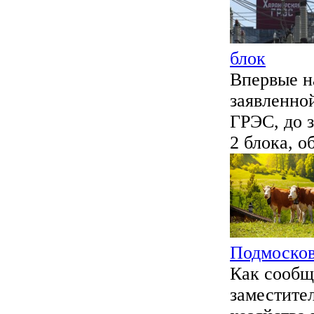
блок
Впервые н
заявленно
ГРЭС, до з
2 блока, о
Подмосков
Как сообщ
заместите