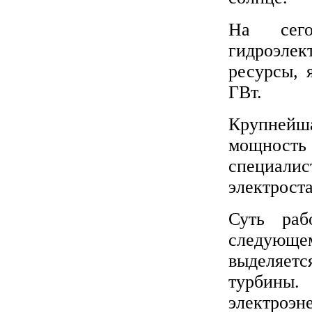
На сего
гидроэлек
ресурсы, 
ГВт.
Крупнейша
мощность 
специал
электрост
Суть раб
следующем
выделяет
турбины
электроэн