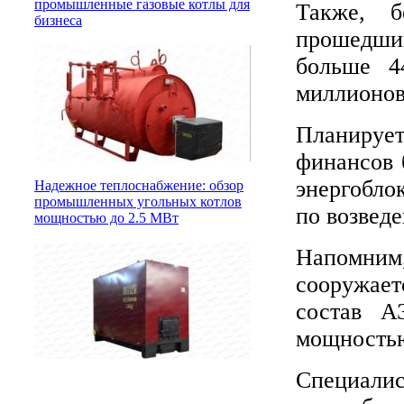
промышленные газовые котлы для
Также, б
бизнеса
прошедши
больше 4
миллионов
Планируе
финансов 
энергобло
Надежное теплоснабжение: обзор
промышленных угольных котлов
по возвед
мощностью до 2.5 МВт
Напомним,
сооружает
состав А
мощностью
Специали