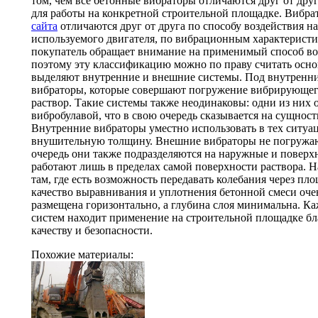
том, чем все бетонные вибраторы отличаются друг от дру
для работы на конкретной строительной площадке. Вибра
сайта
отличаются друг от друга по способу воздействия н
используемого двигателя, по вибрационным характеристи
покупатель обращает внимание на применимый способ во
поэтому эту классификацию можно по праву считать осн
выделяют внутренние и внешние системы. Под внутренни
вибраторы, которые совершают погружение вибрирующего
раствор. Такие системы также неодинаковы: одни из них 
вибробулавой, что в свою очередь сказывается на сущнос
Внутренние вибраторы уместно использовать в тех ситуац
внушительную толщину. Внешние вибраторы не погружают
очередь они также подразделяются на наружные и повер
работают лишь в пределах самой поверхности раствора.
там, где есть возможность передавать колебания через пл
качество выравнивания и уплотнения бетонной смеси очен
размещена горизонтально, а глубина слоя минимальна. К
систем находит применение на строительной площадке бл
качеству и безопасности.
Похожие материалы: