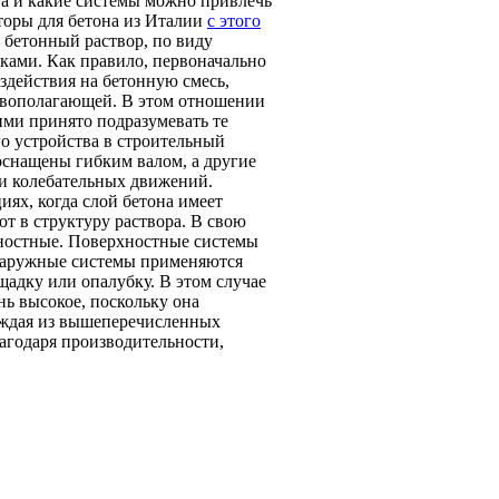
га и какие системы можно привлечь
торы для бетона из Италии
с этого
а бетонный раствор, по виду
ками. Как правило, первоначально
здействия на бетонную смесь,
овополагающей. В этом отношении
ми принято подразумевать те
 устройства в строительный
оснащены гибким валом, а другие
ти колебательных движений.
иях, когда слой бетона имеет
 в структуру раствора. В свою
хностные. Поверхностные системы
 Наружные системы применяются
ощадку или опалубку. В этом случае
ь высокое, поскольку она
аждая из вышеперечисленных
агодаря производительности,