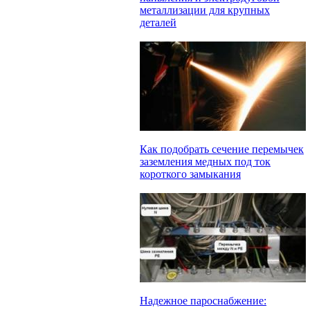
металлизации для крупных
деталей
Как подобрать сечение перемычек
заземления медных под ток
короткого замыкания
Надежное пароснабжение: