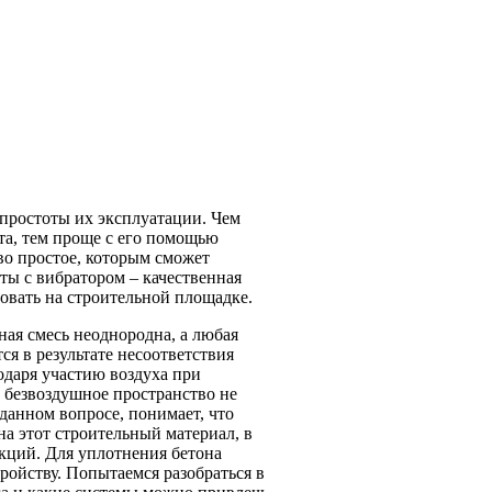
простоты их эксплуатации. Чем
ота, тем проще с его помощью
тво простое, которым сможет
оты с вибратором – качественная
зовать на строительной площадке.
ная смесь неоднородна, а любая
я в результате несоответствия
одаря участию воздуха при
 безвоздушное пространство не
данном вопросе, понимает, что
на этот строительный материал, в
кций. Для уплотнения бетона
ройству. Попытаемся разобраться в