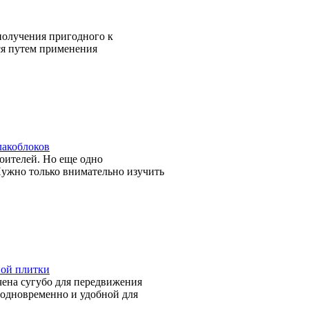
получения пригодного к
ся путем применения
лакоблоков
оителей. Но еще одно
Нужно только внимательно изучить
ной плитки
ачена сугубо для передвижения
ь одновременно и удобной для