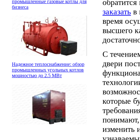
обратится
промышленные газовые котлы для
бизнеса
заказать
в 
время осу
высшего к
достаточн
С течение
двери пос
Надежное теплоснабжение: обзор
промышленных угольных котлов
функциона
мощностью до 2.5 МВт
технологи
возможнос
которые б
требовани
понимают,
изменить и
узнаваемым