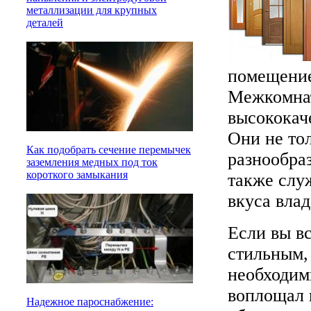
металлизации для крупных
деталей
помещение
Межкомнат
высококач
Они не то
Как подобрать сечение перемычек
разнообра
заземления медных под ток
короткого замыкания
также слу
вкуса влад
Если вы в
стильным,
необходим
воплощал в
Надежное пароснабжение: