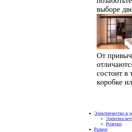
позаботьт
выборе две
От привыч
отличаютс
состоит в 
коробке ил
Электричество в 
Электросчет
Розетки
Разное