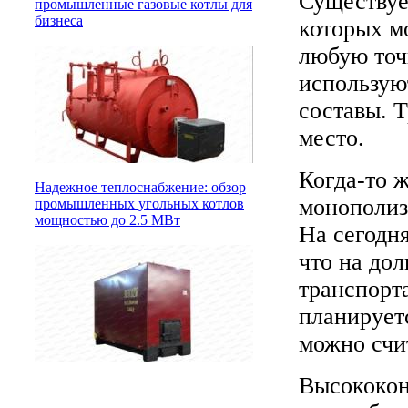
Существуе
промышленные газовые котлы для
бизнеса
которых м
любую точ
использую
составы. 
место.
Когда-то 
Надежное теплоснабжение: обзор
монополиз
промышленных угольных котлов
мощностью до 2.5 МВт
На сегодн
что на до
транспорт
планируетс
можно счи
Высококон