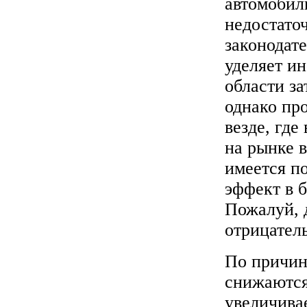
автомобил
недостато
законодат
уделяет и
области за
однако пр
везде, гд
на рынке в
имеется п
эффект в 
Пожалуй, 
отрицател
По причин
снижаются
увеличивае