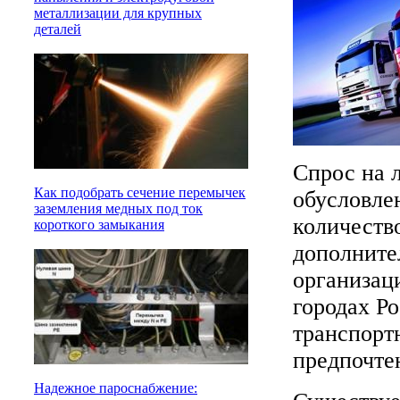
металлизации для крупных
деталей
Спрос на 
Как подобрать сечение перемычек
обусловлен
заземления медных под ток
количеств
короткого замыкания
дополните
организац
городах Ро
транспорт
предпочт
Надежное пароснабжение: