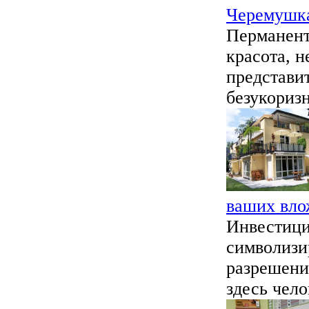
Черемушка
Перманент
красота, 
представи
безукориз
ваших вл
Инвестици
символизи
разрешени
здесь чело