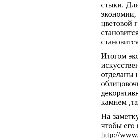
стыки. Дл
экономии,
цветовой г
становится
становитс
Итогом эк
искусствен
отделаны 
облицовоч
декоратив
камнем ,т
На заметку
чтобы его 
http://www