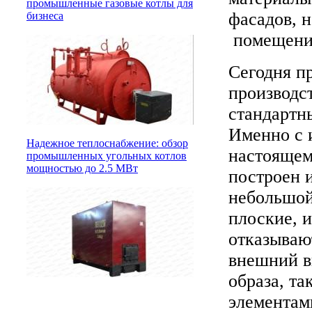
промышленные газовые котлы для
фасадов, н
бизнеса
помещения
Сегодня п
производс
стандартн
Именно с 
Надежное теплоснабжение: обзор
настоящем
промышленных угольных котлов
мощностью до 2.5 МВт
построен 
небольшой
плоские, 
отказывают
внешний в
образа, та
элементам