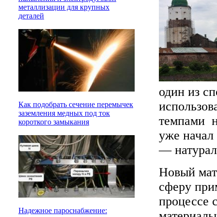
металлизации для крупных
деталей
один из с
использова
Как подобрать сечение перемычек
заземления медных под ток
темпами н
короткого замыкания
уже начал
— натурал
Новый мат
сферу прим
процессе 
Надежное пароснабжение:
материалы