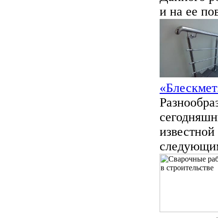
и на ее по
«Блескмет
Разнообра
сегодняшн
известной
следующим