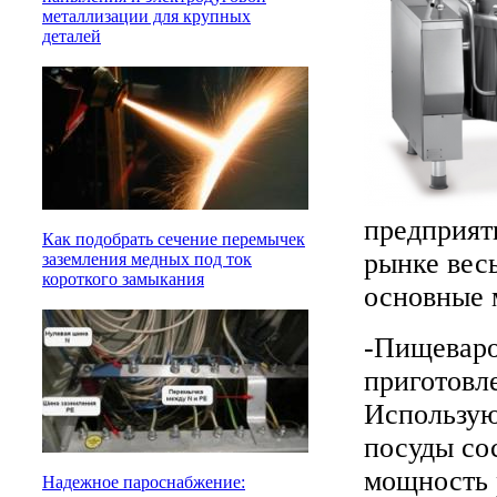
металлизации для крупных
деталей
предприят
Как подобрать сечение перемычек
рынке вес
заземления медных под ток
короткого замыкания
основные 
-Пищеваро
приготовл
Использую
посуды со
мощность 
Надежное пароснабжение: