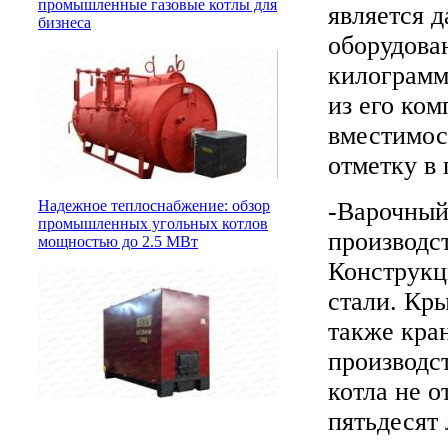
промышленные газовые котлы для
является 
бизнеса
оборудован
килограмм
из его ко
вместимос
отметку в 
-Варочный
Надежное теплоснабжение: обзор
промышленных угольных котлов
производст
мощностью до 2.5 МВт
Конструкц
стали. Кр
также кра
производс
котла не 
пятьдесят 