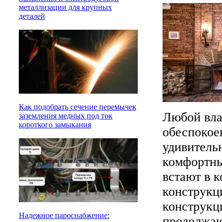
металлизации для крупных
деталей
Как подобрать сечение перемычек
Любой вла
заземления медных под ток
короткого замыкания
обеспокое
удивитель
комфортны
встают в к
конструкц
конструкц
Надежное пароснабжение:
продолжаю