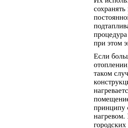
Их исполь
сохранять
постоянно
подтаплива
процедура 
при этом э
Если боль
отоплении
таком слу
конструкц
нагреваетс
помещение
принципу 
нагревом.
городских 