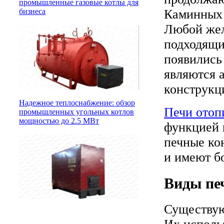
промышленные газовые котлы для
Каминных 
бизнеса
Любой жел
подходящий
появились
являются 
конструкц
Надежное теплоснабжение: обзор
Печи отоп
промышленных угольных котлов
мощностью до 2.5 МВт
функцией 
печные ко
и имеют б
Виды пе
Существую