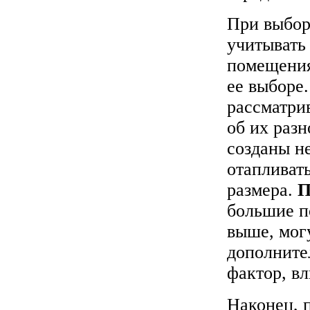
При выбор
учитывать
помещения
ее выборе
рассматри
об их раз
созданы н
отапливат
размера.
П
большие п
выше, могу
дополните
фактор, в
Наконец, 