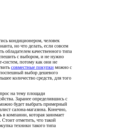
тись кондиционером, человек
ианта, но что делать, если совсем
ть обладателем качественного типа
спешить с выбором, и не нужно
-систем, потому как они не
твить
совместные покупки
можно с
в поспешный выбор дешевого
ьшее количество средств, для того
прос на тему площади
йства. Заранее определившись с
 можно будет выбрать примерный
алист салона-магазина. Конечно,
ь в компании, которая занимает
Стоит отметить, что такой
окупка техники такого типа