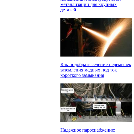
металлизации для крупных
деталей
Как подобрать сечение перемычек
заземления медных под ток
короткого замыкания
Надежное пароснабжение: