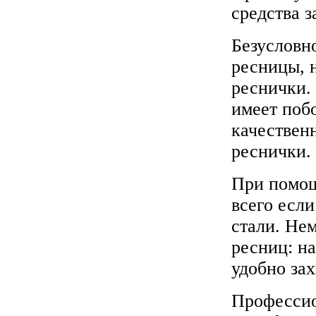
средства з
Безусловн
ресницы, н
реснички.
имеет побо
качествен
реснички. 
При помощ
всего есл
стали. Не
ресниц: н
удобно зах
Профессио