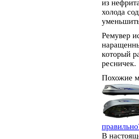
из нефрит
холода со
уменьшить
Ремувер ис
наращенны
который р
ресничек.
Похожие м
правильно
В настоящ