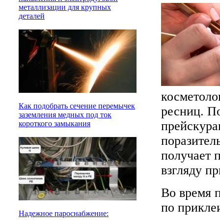
металлизации для крупных
деталей
косметоло
Как подобрать сечение перемычек
ресниц. П
заземления медных под ток
прейскура
короткого замыкания
поразител
получает 
взгляду п
Во время 
по прикле
Надежное пароснабжение: