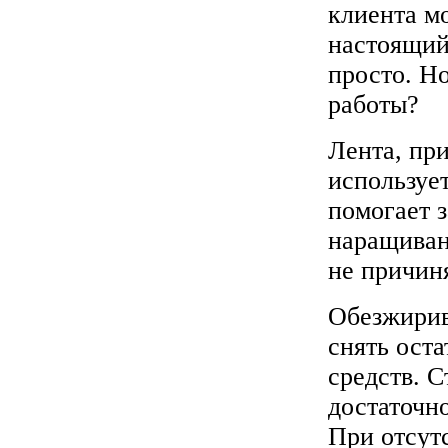
клиента м
настоящий
просто. Н
работы?
Лента, пр
используе
помогает 
наращивани
не причин
Обезжирив
снять ост
средств. С
достаточн
При отсутс