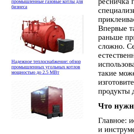
ресничка 
промышленные газовые котлы для
бизнеса
специализ
приклеива
Впервые т
раньше пр
сложно. С
естественн
Надежное теплоснабжение: обзор
использов
промышленных угольных котлов
такие мож
мощностью до 2.5 МВт
изготовит
продукты 
Что нужн
Главное: 
и инструм