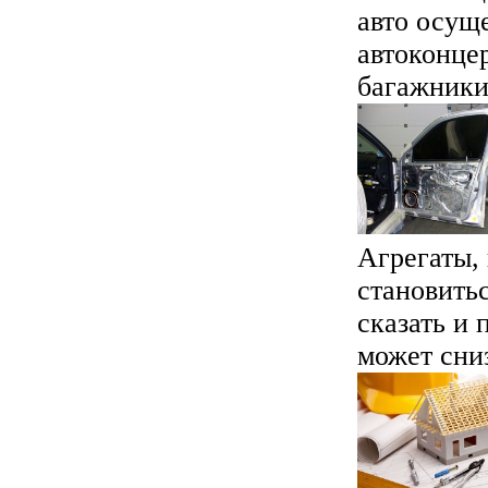
авто осущ
автоконце
багажники 
Агрегаты,
становить
сказать и
может сниз