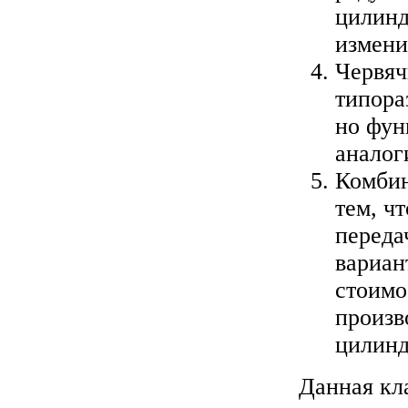
цилинд
измени
Червя
типора
но фун
аналог
Комбин
тем, ч
переда
вариан
стоимо
произв
цилинд
Данная кл