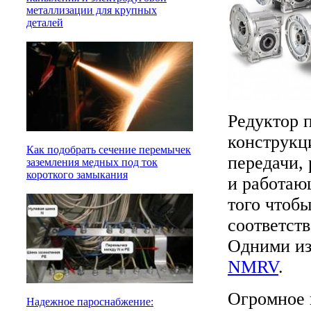
металлизации для крупных
деталей
Редуктор 
конструкц
Как подобрать сечение перемычек
передачи,
заземления медных под ток
короткого замыкания
и работаю
того чтобы
соответст
Одними из
NMRV
.
Огромное 
Надежное пароснабжение: