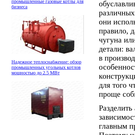
промышленные газовые котлы для
обуславли
бизнеса
различных
они испол
правило, 
чугуна или
детали: ва
в производ
Надежное теплоснабжение: обзор
особеннос
промышленных угольных котлов
мощностью до 2.5 МВт
конструкц
для того 
проще соб
Разделить 
зависимос
главным п