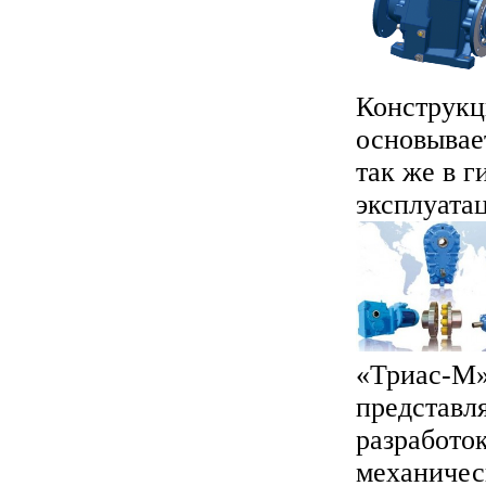
Конструкц
основывае
так же в 
эксплуатац
«Триас-М»
представл
разработо
механическ