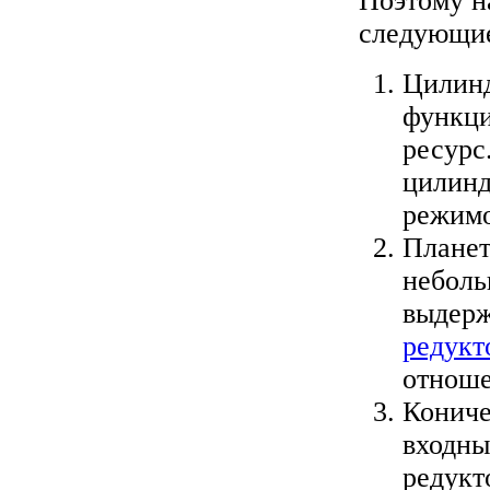
Поэтому н
следующие
Цилинд
функци
ресурс
цилинд
режимо
Планет
неболь
выдерж
редукт
отноше
Кониче
входны
редукт