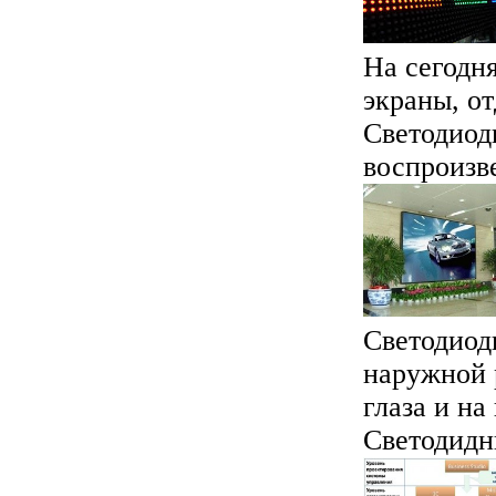
На сегодн
экраны, от
Светодиодн
воспроизве
Светодиод
наружной 
глаза и на
Светодидны