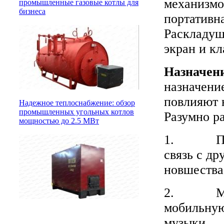
механизмо
промышленные газовые котлы для
бизнеса
портативна
Раскладушк
экран и кл
Назначени
назначени
повлияют 
Надежное теплоснабжение: обзор
промышленных угольных котлов
Разумно ра
мощностью до 2.5 МВт
1. Прост
связь с д
новшества
2. Музык
мобильную
музыки.