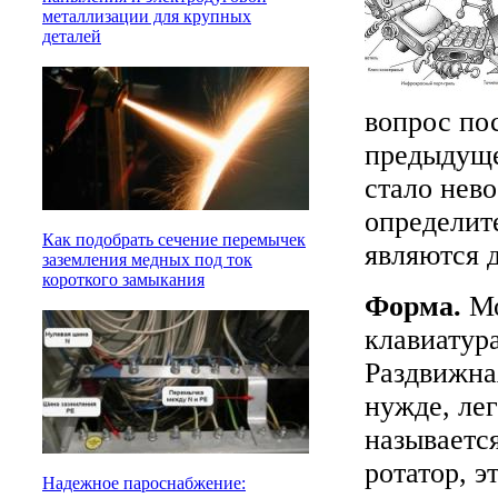
металлизации для крупных
деталей
вопрос пос
предыдуще
стало нев
определит
Как подобрать сечение перемычек
являются 
заземления медных под ток
короткого замыкания
Форма.
Мо
клавиатур
Раздвижная
нужде, ле
называетс
ротатор, 
Надежное пароснабжение: