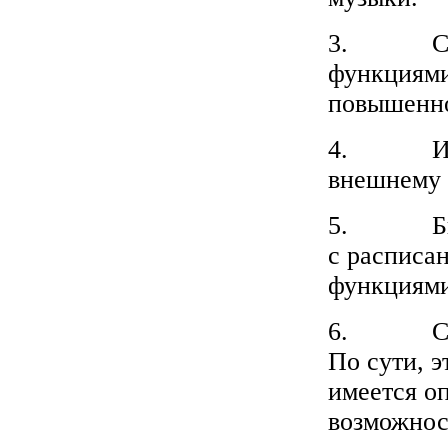
3. Спорт
функциями
повышенно
4. Имидж
внешнему 
5. Бизне
с расписа
функциями
6. Смарт
По сути, 
имеется о
возможнос