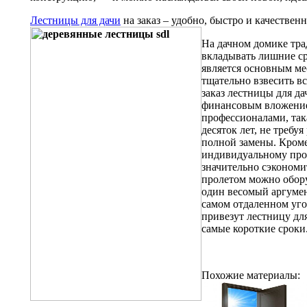
Лестницы для дачи
на заказ – удобно, быстро и качественн
На дачном домике тра
вкладывать лишние сре
является основным м
тщательно взвесить в
заказ лестницы для д
финансовым вложение
профессионалами, так
десяток лет, не требу
полной замены. Кроме
индивидуальному про
значительно сэкономи
пролетом можно обор
один весомый аргумент
самом отдаленном уг
привезут лестницу дл
самые короткие сроки
Похожие материалы: