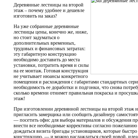
Деревянные лестницы на второй
этаж
– почему удобнее и дешевле
изготовить на заказ?
На уже собранные
деревянные
лестницы цены
, конечно же, ниже,
но стоит задуматься о
дополнительных временных,
трудовых и финансовых затратах:
эту габаритную конструкцию
необходимо доставить до места
установки, потратить время и силы
на ее монтаж. Готовая конструкция
не учитывает нюансы конкретного
помещения и расхождения с габаритами стандартных сери
необходимость ее доработки и подгонки, что снова потре
сколько времени отнимет правильная покраска и просушк
этаж!
При изготовлении деревянной лестницы на второй этаж на
пригласить замерщика или сообщить дизайнеру самостояте
— посетить офис для выбора материалов и обсуждения пр
внести все необходимые коррективы согласно пожеланию з
дождаться визита бригады установщиков, которые быстро
конструкцию, — и можно наслаждаться своей новой, идеа