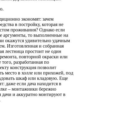
о.
диционно экономят: зачем
дства в постройку, которая не
естом проживания? Однако если
се аргументы, то выполненные на
ачи окажутся удивительно удачным
м. Изготовленная и собранная
ая лестница простоит не один
я ремонта, повторной окраски или
 того, разработанная по
екту конструкция позволит
ть место в холле или прихожей, под
удовать шкаф или кладовую. Еще
: даже если дача находится в
олке – монтажники бережно
я дачи и аккуратно монтируют в
.