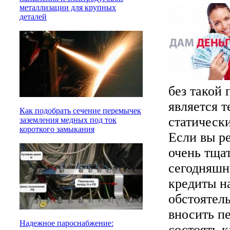
металлизации для крупных
деталей
без такой 
является 
Как подобрать сечение перемычек
статически
заземления медных под ток
короткого замыкания
Если вы р
очень тщат
сегодняшн
кредиты н
обстоятель
вносить п
Надежное пароснабжение:
состоять к