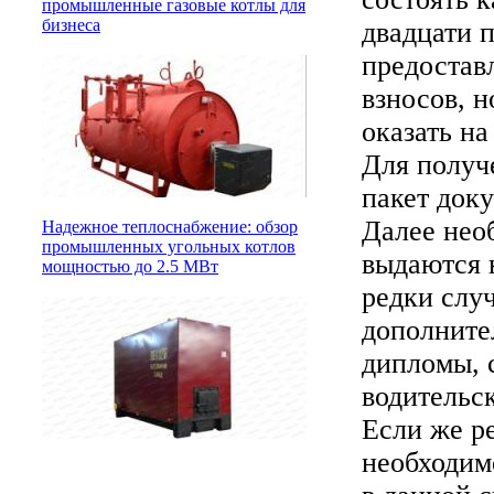
промышленные газовые котлы для
бизнеса
двадцати п
предостав
взносов, н
оказать на
Для получ
пакет доку
Далее нео
Надежное теплоснабжение: обзор
промышленных угольных котлов
выдаются 
мощностью до 2.5 МВт
редки случ
дополните
дипломы, с
водительск
Если же р
необходим