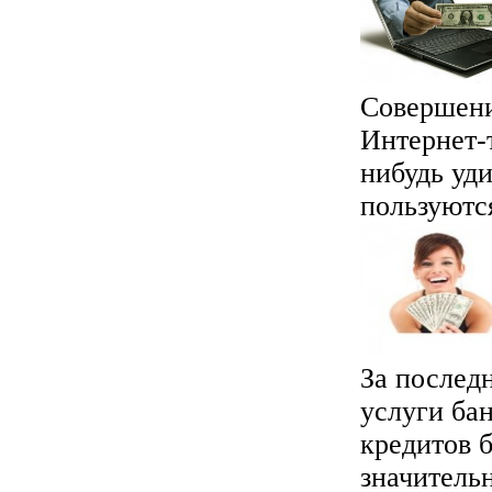
Совершени
Интернет-т
нибудь уд
пользуются
За послед
услуги ба
кредитов б
значительн