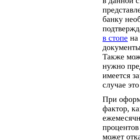
в данной с
представл
банку нео
подтвержд
в стопе
на 
документы,
Также мож
нужно пред
имеется за
случае это
При оформ
фактор, к
ежемесячн
процентов
может отк