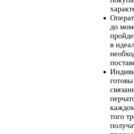
характ
Операт
до мом
пройде
в идеа
необхо
постав
Индиви
готовы
связан
перчат
каждом
того т
получа