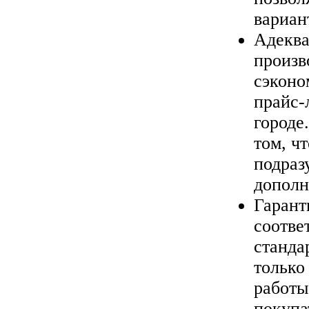
вариан
Адеква
произв
сэконо
прайс-
городе
том, ч
подраз
дополн
Гарант
соотве
станда
только
работы
покупа