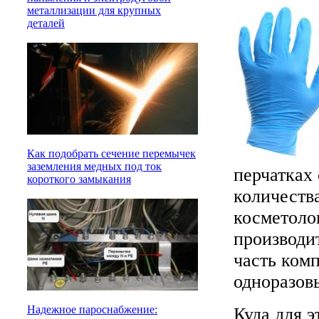
металлизации для крупных
деталей
Как подобрать сечение перемычек
заземления медных под ток
перчатках 
короткого замыкания
количеств
косметоло
производи
часть комп
одноразов
Надежное пароснабжение:
Куда для э