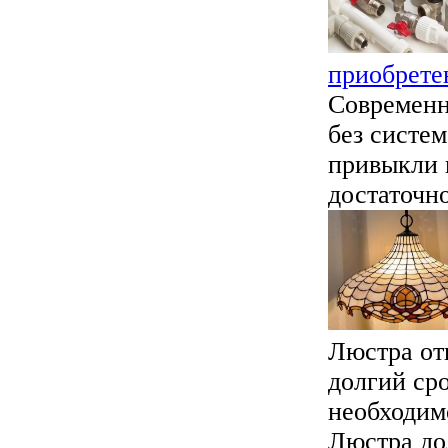
приобрете
Современн
без систе
привыкли к
достаточно
Люстра от
долгий ср
необходим
Люстра до