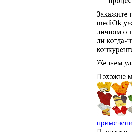
процес
Закажите 
mediOk уж
личном оп
ли когда-н
конкурент
Желаем уд
Похожие м
применен
Перчатки –