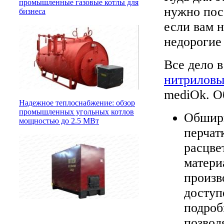
промышленные газовые котлы для
нужно пос
бизнеса
если вам 
недорогие
Все дело 
нитриловы
mediOk. О
Надежное теплоснабжение: обзор
промышленных угольных котлов
Обширн
мощностью до 2.5 МВт
перчат
расцве
матери
произв
доступ
подроб
позвол