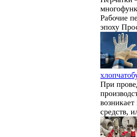
многофунк
Рабочие п
эпоху Прос
хлопчатоб
При прове
производст
возникает
средств, и