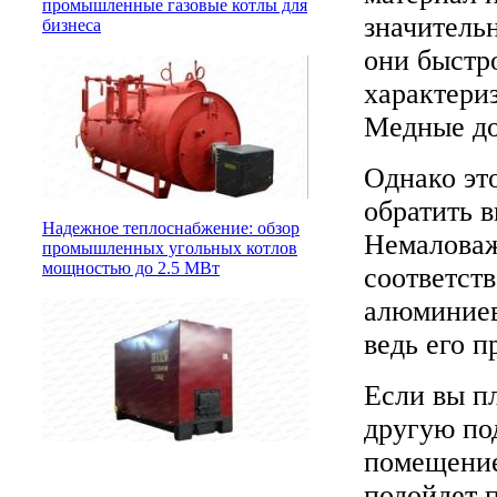
промышленные газовые котлы для
значитель
бизнеса
они быстр
характери
Медные до
Однако это
обратить 
Надежное теплоснабжение: обзор
Немаловаж
промышленных угольных котлов
мощностью до 2.5 МВт
соответств
алюминиев
ведь его 
Если вы п
другую по
помещение
подойдет 