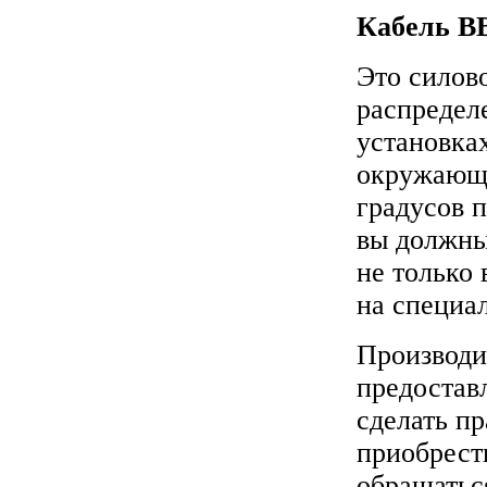
Кабель В
Это силово
распредел
установка
окружающе
градусов 
вы должны
не только 
на специал
Производи
предостав
сделать п
приобрест
обращатьс