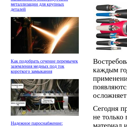
металлизации для крупных
деталей
Востребов
Как подобрать сечение перемычек
заземления медных под ток
каждым го
короткого замыкания
применени
появляютс
осложняет
Сегодня п
не только
Надежное пароснабжение:
материал 