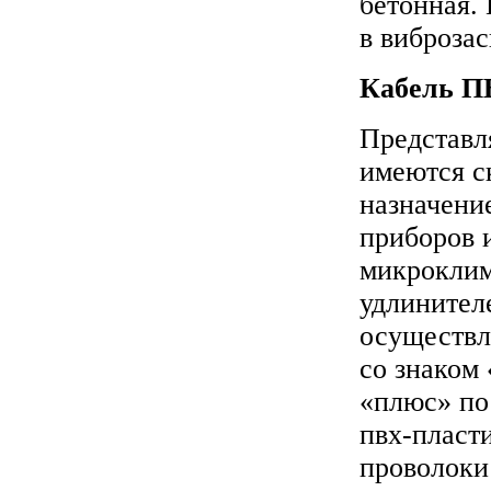
бетонная.
в виброза
Кабель П
Представл
имеются с
назначени
приборов 
микроклим
удлинител
осуществл
со знаком 
«плюс» по
пвх-пласт
проволоки