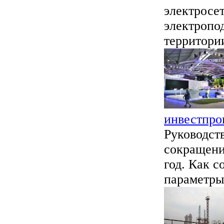
электросе
электропо
территории
инвестпро
Руководст
сокращени
год. Как 
параметры