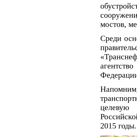
обустройс
сооружени
мостов, м
Среди осн
правител
«Транснеф
агентств
Федерации
Напомни
транспор
целевую 
Российско
2015 годы.