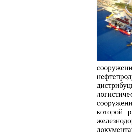
сооружен
нефтепрод
дистрибу
логистиче
сооружени
которой р
железнод
документ