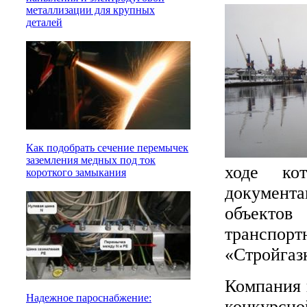
металлизации для крупных
деталей
Как подобрать сечение перемычек
заземления медных под ток
ходе кот
короткого замыкания
документа
объекто
трансп
«Стройгаз
Компания 
Надежное пароснабжение:
конкурсно