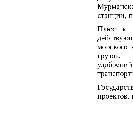
Мурманск
станции, п
Плюс к э
действую
морского 
грузов,
удобрени
транспорт
Государс
проектов,