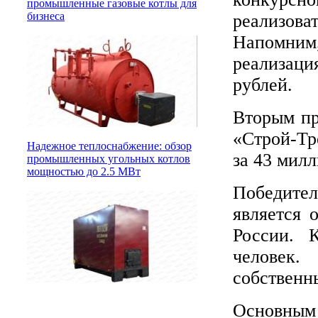
промышленные газовые котлы для
бизнеса
реализов
Напомним
реализаци
рублей.
Вторым пр
«Строй-Тр
Надежное теплоснабжение: обзор
за 43 мил
промышленных угольных котлов
мощностью до 2.5 МВт
Победите
является 
России. 
человек
собственн
Основным 