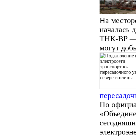
На местор
началась 
ТНК-ВР — 
могут добы
пересадоч
По офици
«Объедине
сегодняшн
электроэне