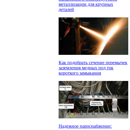
металлизации для крупных
деталей
Как подобрать сечение перемычек
заземления медных под ток
короткого замыкания
Надежное пароснабжение: