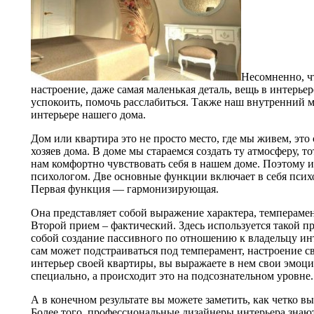
Несомненно, ч
настроение, даже самая маленькая деталь, вещь в интерье
успокоить, помочь расслабиться. Также наш внутренний м
интерьере нашего дома.
Дом или квартира это не просто место, где мы живем, эт
хозяев дома. В доме мы стараемся создать ту атмосферу, 
нам комфортно чувствовать себя в нашем доме. Поэтому и
психологом. Две основные функции включает в себя псих
Первая функция — гармонизирующая.
Она представляет собой выражение характера, темперамен
Второй прием – фактический. Здесь используется такой п
собой создание пассивного по отношению к владельцу инт
сам может подстраиваться под темперамент, настроение св
интерьер своей квартиры, вы выражаете в нем свои эмоци
специально, а происходит это на подсознательном уровне.
А в конечном результате вы можете заметить, как четко вы
Более того, профессиональные дизайнеры интерьера знают,