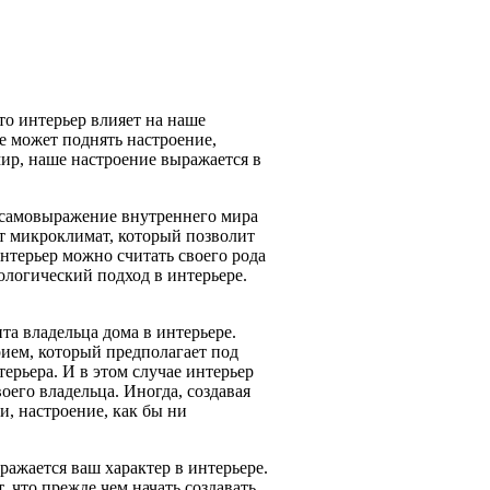
то интерьер влияет на наше
ре может поднять настроение,
ир, наше настроение выражается в
о самовыражение внутреннего мира
тот микроклимат, который позволит
нтерьер можно считать своего рода
ологический подход в интерьере.
та владельца дома в интерьере.
рием, который предполагает под
ерьера. И в этом случае интерьер
оего владельца. Иногда, создавая
и, настроение, как бы ни
ражается ваш характер в интерьере.
 что прежде чем начать создавать