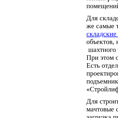
помещений
Для склад
же самые 
складские
объектов,
шахтного 
При этом 
Есть отде
проектиро
подъемник
«Стройлиф
Для строи
мачтовые 
загрузка п