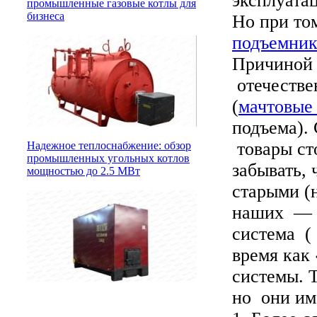
эксплуата
промышленные газовые котлы для
бизнеса
Но при то
подъемни
Причиной 
отечестве
(
мачтовые
подъема).
товары ст
Надежное теплоснабжение: обзор
промышленных угольных котлов
забывать, 
мощностью до 2.5 МВт
старыми (
наших — ч
система ( 
время как 
системы. 
но они им