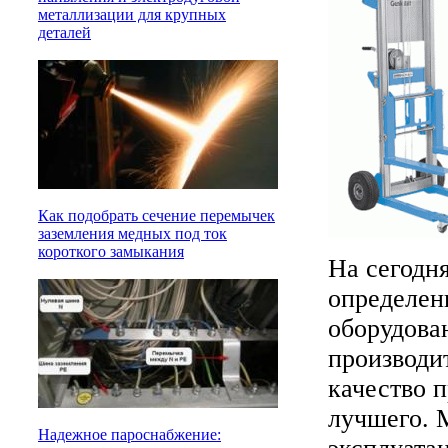
металлизации для крупных
деталей
Как подобрать сечение перемычек
заземления медных под ток
короткого замыкания
На сегодн
определен
оборудова
производи
качество 
лучшего. М
Надежное пароснабжение: