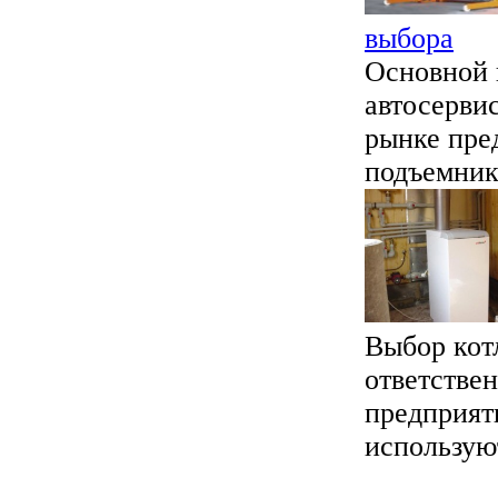
выбора
Основной 
автосерви
рынке пре
подъемнико
Выбор кот
ответстве
предприяти
используют