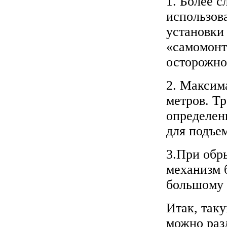
1. Более 
использов
установки
«самомонт
осторожнос
2. Максим
метров. Тр
определен
для подъе
3.При обр
механизм б
большому 
Итак, так
можно раз