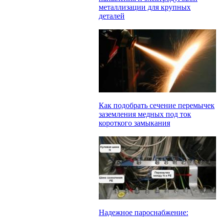
металлизации для крупных
деталей
Как подобрать сечение перемычек
заземления медных под ток
короткого замыкания
Надежное пароснабжение: