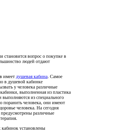
и становится вопрос о покупке в
ольшинство людей отдают
тв имеет
душевая кабина
. Самое
но в душевой кабинке
ызвать у человека различные
 кабинки, выполненная из пластика
ки выполняются из специального
ьно поранить человека, они имеют
доровье человека. На сегодня
х предусмотрены различные
терапия.
х кабинок установлены