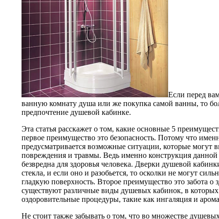
Если перед вам
ванную комнату душа или же покупка самой ванны, то б
предпочтение душевой кабинке.
Эта статья расскажет о том, какие основные 5 преимущес
первое преимущество это безопасность. Потому что имен
предусматривается возможные ситуации, которые могут в
повреждения и травмы. Ведь именно конструкция данной
безвредна для здоровья человека. Дверки душевой кабин
стекла, и если оно и разобьется, то осколки не могут сил
гладкую поверхность. Второе преимущество это забота о з
существуют различные виды душевых кабинок, в которы
оздоровительные процедуры, такие как ингаляция и арома
Не стоит также забывать о том, что во множестве душевы