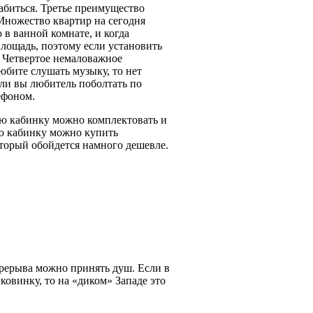
биться. Третье преимущество
Множество квартир на сегодня
 в ванной комнате, и когда
площадь, поэтому если установить
. Четвертое немаловажное
бите слушать музыку, то нет
сли вы любитель поболтать по
ефоном.
ую кабинку можно комплектовать и
ую кабинку можно купить
торый обойдется намного дешевле.
ерерыва можно принять душ. Если в
ковинку, то на «диком» Западе это