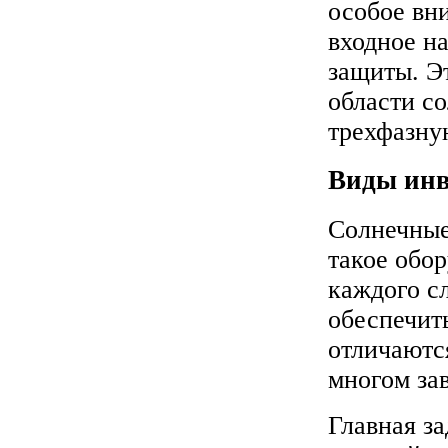
особое вн
входное на
защиты. Э
области с
трехфазну
Виды инв
Солнечные
такое обор
каждого сл
обеспечит
отличаются
многом за
Главная за