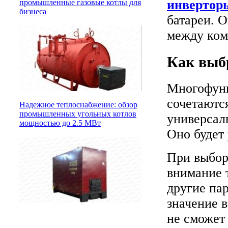
инвертор
промышленные газовые котлы для
бизнеса
батареи. О
между ком
Как выб
Многофунк
сочетаются
Надежное теплоснабжение: обзор
промышленных угольных котлов
универсаль
мощностью до 2.5 МВт
Оно будет
При выбор
внимание 
другие па
значение в
не сможет