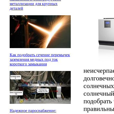
металлизации для крупных
деталей
Как подобрать сечение перемычек
заземления медных под ток
короткого замыкания
неисчерпа
долговечн
солнечных
солнечный
подобрать 
правильны
Надежное пароснабжение: