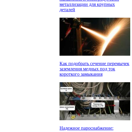
металлизации для крупных
деталей
Как подобрать сечение перемычек
заземления медных под ток
короткого замыкания
Надежное пароснабжение: