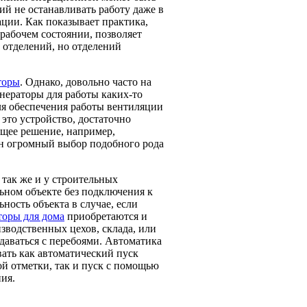
ий не останавливать работу даже в
ции. Как показывает практика,
 рабочем состоянии, позволяет
 отделений, но отделений
торы
. Однако, довольно часто на
ераторы для работы каких-то
ля обеспечения работы вентиляции
 это устройство, достаточно
ящее решение, например,
ен огромный выбор подобного рода
 так же и у строительных
льном объекте без подключения к
ность объекта в случае, если
торы для дома
приобретаются и
зводственных цехов, склада, или
одаваться с перебоями. Автоматика
ать как автоматический пуск
ой отметки, так и пуск с помощью
ия.