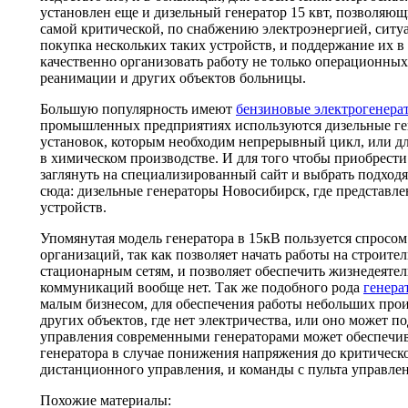
установлен еще и дизельный генератор 15 квт, позволяющ
самой критической, по снабжению электроэнергией, ситуа
покупка нескольких таких устройств, и поддержание их в
качественно организовать работу не только операционных
реанимации и других объектов больницы.
Большую популярность имеют
бензиновые электрогенера
промышленных предприятиях используются дизельные ген
установок, которым необходим непрерывный цикл, или д
в химическом производстве. И для того чтобы приобрести
заглянуть на специализированный сайт и выбрать подход
сюда: дизельные генераторы Новосибирск, где представл
устройств.
Упомянутая модель генератора в 15кВ пользуется спросом
организаций, так как позволяет начать работы на строите
стационарным сетям, и позволяет обеспечить жизнедеятель
коммуникаций вообще нет. Так же подобного рода
генера
малым бизнесом, для обеспечения работы небольших прои
других объектов, где нет электричества, или оно может п
управления современными генераторами может обеспечив
генератора в случае понижения напряжения до критическ
дистанционного управления, и команды с пульта управлен
Похожие материалы: