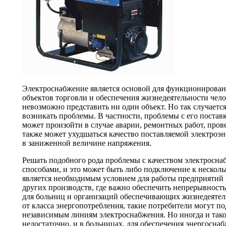
Электроснабжение является основой для функционирова
объектов торговли и обеспечения жизнедеятельности чело
невозможно представить ни один объект. Но так случается
возникать проблемы. В частности, проблемы с его пост
может произойти в случае аварии, ремонтных работ, пров
также может ухудшаться качество поставляемой электроэне
в заниженной величине напряжения.
Решать подобного рода проблемы с качеством электросн
способами, и это может быть либо подключение к неско
является необходимым условием для работы предприяти
других производств, где важно обеспечить непрерывность 
для больниц и организаций обеспечивающих жизнедеятель
от класса энергопотребления, такие потребители могут по
независимым линиям электроснабжения. Но иногда и так
недостаточно, и в больницах, для обеспечения энергосн