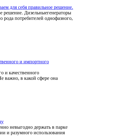
аем для себя правильное решение.
ое решение. Дизельныегенераторы
о рода потребителей однофазного,
твенного и импортного
го и качественного
е важно, в какой сфере она
ду
енно невыгодно держать в парке
мии и разумного использования