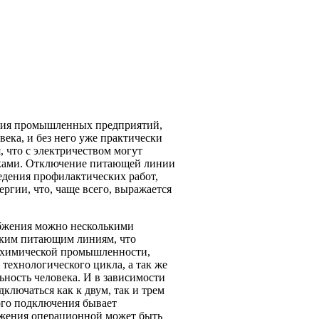
ния промышленных предприятий,
века, и без него уже практически
, что с электричеством могут
авками. Отключение питающей линии
едения профилактических работ,
ргии, что, чаще всего, выражается
абжения можно несколькими
льким питающим линиям, что
й химической промышленности,
технологического цикла, а так же
ность человека. И в зависимости
дключаться как к двум, так и трем
ого подключения бывает
абжения операционной может быть