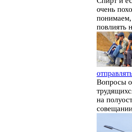
Спирт и ес
очень пох
понимаем,
повлиять н
отправлят
Вопросы о
трудящихс
на полуос
совещании,