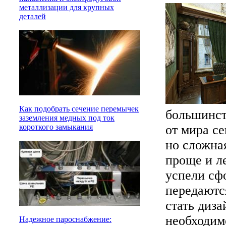
металлизации для крупных
деталей
Как подобрать сечение перемычек
большинст
заземления медных под ток
от мира се
короткого замыкания
но сложная
проще и ле
успели сф
передаютс
стать диз
необходим
Надежное пароснабжение: