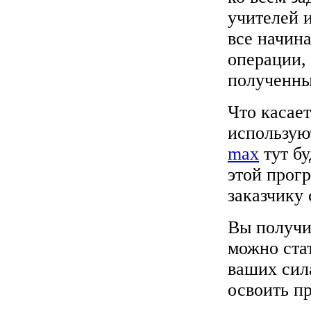
учителей 
все начин
операции, 
полученны
Что касае
использую
max
тут бу
этой прог
заказчику 
Вы получи
можно стат
ваших сил
освоить п