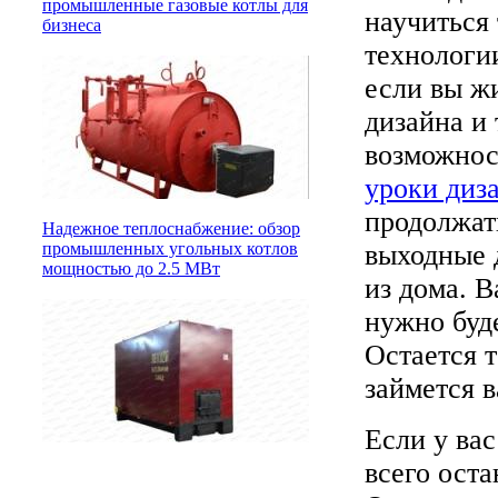
промышленные газовые котлы для
научиться
бизнеса
технологии
если вы жи
дизайна и 
возможнос
уроки диз
продолжат
Надежное теплоснабжение: обзор
выходные 
промышленных угольных котлов
мощностью до 2.5 МВт
из дома. В
нужно буде
Остается т
займется 
Если у вас
всего ост