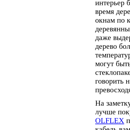
интерьер 
время дер
окнам по 
деревянны
даже выде
дерево бо
температу
могут быт
стеклопак
говорить н
превосход
На заметк
лучше пок
OLFLEX
п
кабель вам