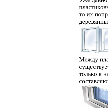
пластиковы
то их попр
деревянным
Между пла
существуе
только в н
составляющ