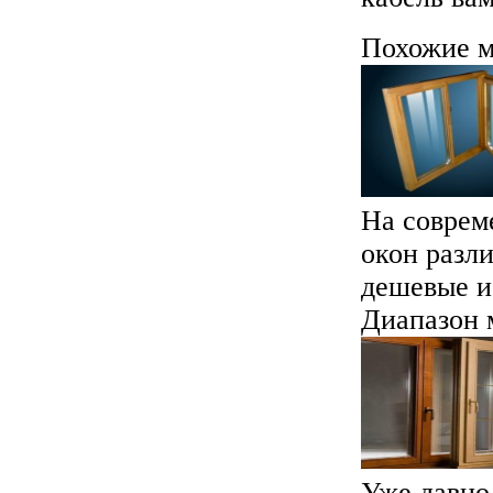
Похожие м
На соврем
окон разл
дешевые и 
Диапазон м
Уже давно