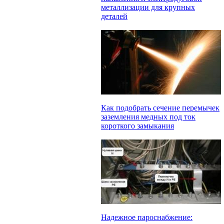
металлизации для крупных
деталей
Как подобрать сечение перемычек
заземления медных под ток
короткого замыкания
Надежное пароснабжение: