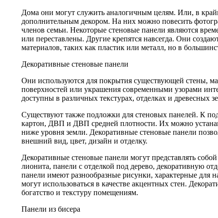
Дома они могут служить аналогичным целям. Или, в крайн
дополнительным декором. На них можно повесить фотогр
членов семьи. Некоторые стеновые панели являются вре
или переставлены. Другие крепятся навсегда. Они создаю
материалов, таких как пластик или металл, но в большинс
Декоративные стеновые панели
Они используются для покрытия существующей стены, ма
поверхностей или украшения современными узорами инте
доступны в различных текстурах, отделках и древесных зе
Существуют также подложки для стеновых панелей. К по
картон, ДВП и ДВП средней плотности. Их можно устанав
ниже уровня земли. Декоративные стеновые панели позв
внешний вид, цвет, дизайн и отделку.
Декоративные стеновые панели могут представлять собой 
лионита, панели с отделкой под дерево, декоративную от
панели имеют разнообразные рисунки, характерные для н
могут использоваться в качестве акцентных стен. Декора
богатство и текстуру помещениям.
Панели из бисера