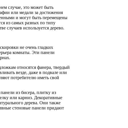
ем случае, это может быть
афии или медали за достижения
менными и могут быть перемещены
тся из самых разных по типу
тве случаев используется дерево.
скировки не очень гладких
рьера комнаты. Эти панели
рнах.
дложкам относятся фанера, твердый
ливать везде, даже в подвале или
оляют потребителю иметь свой
панели из бисера, плитку из
делку или карниз. Декоративные
атурального дерева. Они также
тивные стеновые панели придают