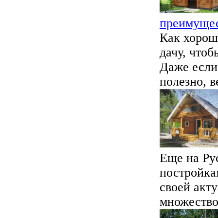
преимуще
Как хорош
дачу, чтоб
Даже если 
полезно, в
Еще на Ру
постройка
своей акт
множеством