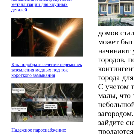
металлизации для крупных
деталей
домов стал
может быт
начинают 
городов, 
Как подобрать сечение перемычек
континген
заземления медных под ток
короткого замыкания
города для
С учетом т
малы, что
небольшой
загородом
зайдите сю
продаются 
Надежное пароснабжение: