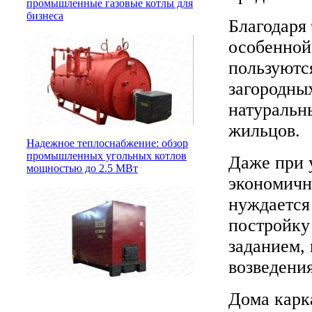
промышленные газовые котлы для
бизнеса
Благодаря 
особенной
пользуютс
загородны
натуральны
жильцов.
Надежное теплоснабжение: обзор
промышленных угольных котлов
Даже при 
мощностью до 2.5 МВт
экономичн
нуждается
постройку
заданием,
возведения
Дома карк