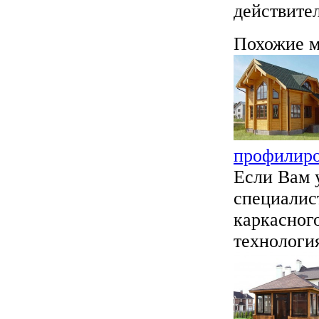
действите
Похожие м
профилиро
Если Вам у
специалис
каркасног
технология