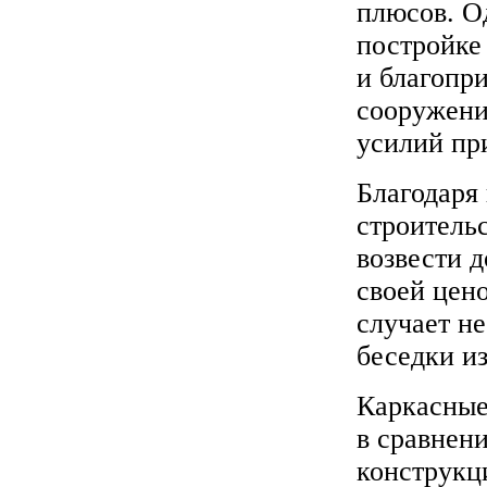
плюсов. Од
постройке
и благопр
сооружени
усилий пр
Благодаря
строитель
возвести д
своей цен
случает не
беседки из
Каркасные
в сравнен
конструкци