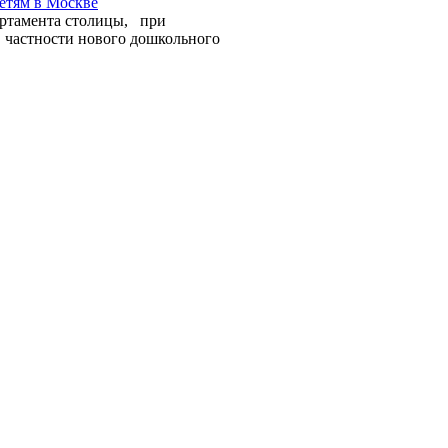
етям в Москве
артамента столицы, при
 частности нового дошкольного