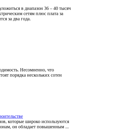
ложиться в диапазон 36 – 40 тысяч
ктрическим сетям плюс плата за
тся за два года.
ходимость. Несомненно, что
оят порядка нескольких сотен
роительстве
лов, которые широко используются
тонам, он обладает повышенным ...