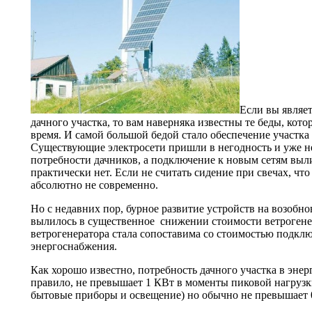
Если вы являе
дачного участка, то вам наверняка известны те беды, кот
время. И самой большой бедой стало обеспечение участка
Существующие электросети пришли в негодность и уже н
потребности дачников, а подключение к новым сетям выли
практически нет. Если не считать сидение при свечах, чт
абсолютно не современно.
Но с недавних пор, бурное развитие устройств на возобн
вылилось в существенное снижении стоимости ветрогенер
ветрогенератора стала сопоставима со стоимостью подкл
энергоснабжения.
Как хорошо известно, потребность дачного участка в энер
правило, не превышает 1 КВт в моменты пиковой нагруз
бытовые приборы и освещение) но обычно не превышает