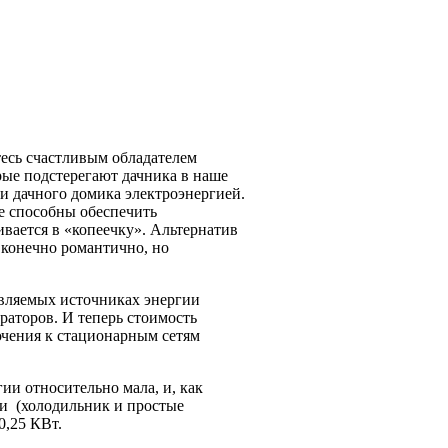
тесь счастливым обладателем
орые подстерегают дачника в наше
 и дачного домика электроэнергией.
е способны обеспечить
вается в «копеечку». Альтернатив
о конечно романтично, но
овляемых источниках энергии
аторов. И теперь стоимость
ючения к стационарным сетям
гии относительно мала, и, как
ки (холодильник и простые
 0,25 КВт.