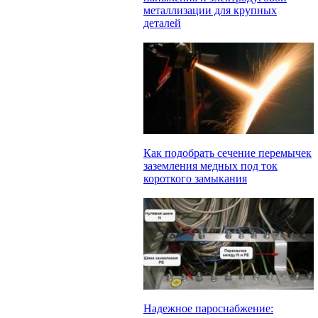
металлизации для крупных
деталей
Как подобрать сечение перемычек
заземления медных под ток
короткого замыкания
Надежное пароснабжение: