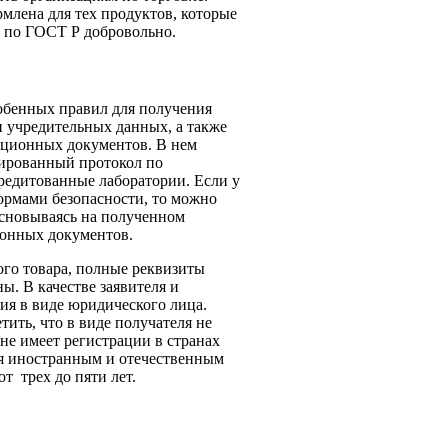
рмлена для тех продуктов, которые
я по ГОСТ Р добровольно.
обенных правил для получения
ии учредительных данных, а также
ационных документов. В нем
зированный протокол по
редитованные лаборатории. Если у
нормами безопасности, то можно
Основываясь на полученном
ионных документов.
го товара, полные реквизиты
ы. В качестве заявителя и
ия в виде юридического лица.
ить, что в виде получателя не
не имеет регистрации в странах
ся иностранным и отечественным
т трех до пяти лет.