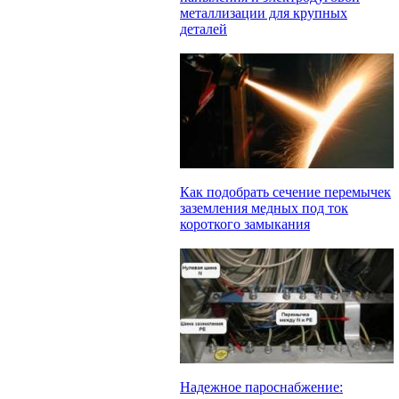
металлизации для крупных
деталей
Как подобрать сечение перемычек
заземления медных под ток
короткого замыкания
Надежное пароснабжение: