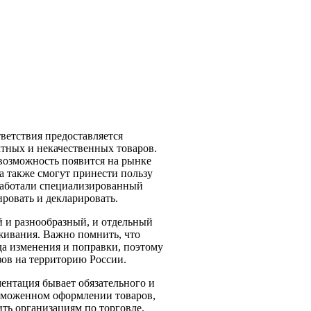
ветствия предоставляется
тных и некачественных товаров.
возможность появится на рынке
а также смогут принести пользу
зработали специализированный
ровать и декларировать.
й и разнообразный, и отдельный
живания. Важно помнить, что
да изменения и поправки, поэтому
зов на территорию России.
ентация бывает обязательного и
таможенном оформлении товаров,
ить организациям по торговле.