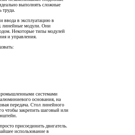
 идеально выполнять сложные
 труда.
и ввода в эксплуатацию в
ак линейные модули. Они
одом. Некоторые типы модулей
ния и управления.
звать:
 промышленными системами
 алюминиевого основания, на
вая передача. Стол линейного
го чтобы закрепить шаговый или
онштейн.
просто присоединить двигатель.
чайшее использование в