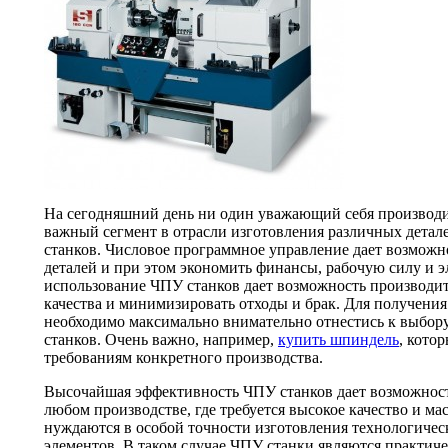
На сегодняшний день ни один уважающий себя производит
важный сегмент в отрасли изготовления различных детал
станков. Числовое программное управление дает возможн
деталей и при этом экономить финансы, рабочую силу и э
использование ЧПУ станков дает возможность производ
качества и минимизировать отходы и брак. Для получени
необходимо максимально внимательно отнестись к выбор
станков. Очень важно, например,
купить шпиндель
, кото
требованиям конкретного производства.
Высочайшая эффективность ЧПУ станков дает возможност
любом производстве, где требуется высокое качество и м
нуждаются в особой точности изготовления технологичес
элементов. В таком случае ЧПУ станки являются практи