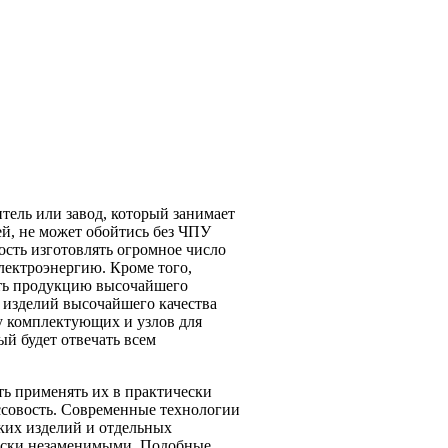
ель или завод, который занимает
ей, не может обойтись без ЧПУ
ость изготовлять огромное число
лектроэнергию. Кроме того,
ить продукцию высочайшего
я изделий высочайшего качества
у комплектующих и узлов для
рый будет отвечать всем
ь применять их в практически
ассовость. Современные технологии
ких изделий и отдельных
чески незаменимыми. Подобные