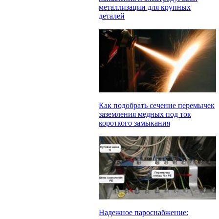
металлизации для крупных
деталей
Как подобрать сечение перемычек
заземления медных под ток
короткого замыкания
Надежное пароснабжение: