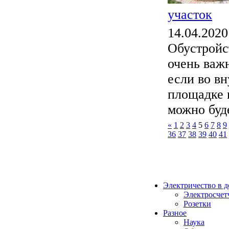
участок
14.04.2020
Обустройс
очень важ
если во в
площадке п
можно буде
«
1
2
3
4
5
6
7
8
9
36
37
38
39
40
41
Электричество в 
Электросчет
Розетки
Разное
Наука