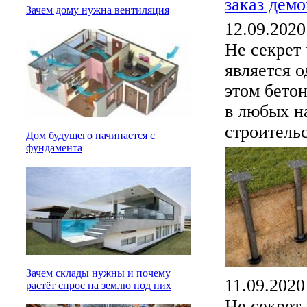
заказ дем
Зачем дому нужна вентиляция
12.09.2020
Не секрет 
является о
этом бетон
в любых н
строительс
Дом будущего начинается с
фундамента
Зачем склады нужны и почему
11.09.2020
растёт спрос на землю под них
Не секрет,